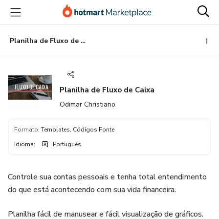
Ir
Ir
Ir
para
para
para
o
o
o
conteúdo
pagamento
rodapé
Planilha de Fluxo de Caixa
principal
Planilha de Fluxo de Caixa
Odimar Christiano
Formato
:
Templates, Códigos Fonte
Idioma
:
Português
Controle sua contas pessoais e tenha total entendimento
do que está acontecendo com sua vida financeira.
Planilha fácil de manusear e fácil visualização de gráficos.