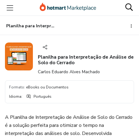
Ir
Ir
Ir
para
para
para
o
o
o
conteúdo
pagamento
rodapé
Planilha para Interpretação de Análise de Solo do Cerrado
principal
Planilha para Interpretação de Análise de
Solo do Cerrado
Carlos Eduardo Alves Machado
Formato
:
eBooks ou Documentos
Idioma
:
Português
A Planilha de Interpretação de Análise de Solo do Cerrado
é a solução perfeita para otimizar o tempo na
interpretação das análises de solo. Desenvolvida