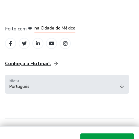
em Bogotá
em Amsterdam
em Madrid
na Cidade do México
Feito com
❤
em Belo Horizonte
Conheça a Hotmart
Idioma
Português
Central de ajuda
Termos
Privacidade
Cookies