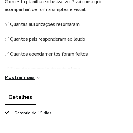
Com esta planilha exclusiva, você vai conseguir
acompanhar, de forma simples e visual:
✅ Quantas autorizações retornaram
✅ Quantos pais responderam ao laudo
✅ Quantos agendamentos foram feitos
✅ Taxa de conversão de cada etapa
Mostrar mais
✅ Gargalos e pontos de melhoria do seu funil
Detalhes
💡 Por que essa planilha é um divisor de águas?
No Projeto Dentista na Escola, a coleta de dados é
Garantia de 15 dias
fundamental para entender onde você está perdendo
oportunidades e como melhorar. Esta planilha já está