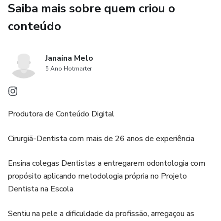
estruturada com fórmulas automáticas e campos prontos,
Saiba mais sobre quem criou o
para que você só precise preencher — e tenha as métricas
conteúdo
calculadas na hora.
Você vai poder:
Janaína Melo
5 Ano Hotmarter
📌 Revisar seus resultados com clareza
📌 Saber exatamente onde ajustar sua comunicação
Produtora de Conteúdo Digital
📌 Criar cases para voltar à escola com novas ações
Cirurgiã-Dentista com mais de 26 anos de experiência
📌 Manter contato inteligente com pais que não
Ensina colegas Dentistas a entregarem odontologia com
agendaram
propósito aplicando metodologia própria no Projeto
Dentista na Escola
📌 Planejar próximas visitas com base em dados reais
Sentiu na pele a dificuldade da profissão, arregaçou as
Não dependa da memória para avaliar seus resultados.