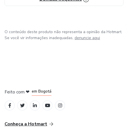
O conteúdo deste produto não representa a opinião da Hotmart.
Se você vir informações inadequadas,
denuncie aqui
em Amsterdam
em Madrid
em Bogotá
Feito com
❤
em Belo Horizonte
na Cidade do México
Conheça a Hotmart