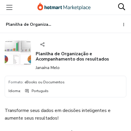
Ir
Ir
Ir
para
para
para
o
o
o
conteúdo
pagamento
rodapé
Planilha de Organização e Acompanhamento dos resultados
principal
Planilha de Organização e
Acompanhamento dos resultados
Janaína Melo
Formato
:
eBooks ou Documentos
Idioma
:
Português
Transforme seus dados em decisões inteligentes e
aumente seus resultados!