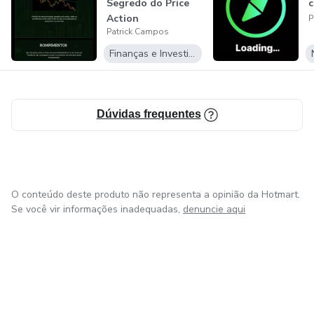
Segredo do Price
c
Action
P
Patrick Campos
Finanças e Investimentos
Dúvidas frequentes
O conteúdo deste produto não representa a opinião da Hotmart.
Se você vir informações inadequadas,
denuncie aqui