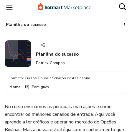
Ir
Ir
Ir
para
para
para
o
o
o
conteúdo
pagamento
rodapé
Planilha do sucesso
principal
Planilha do sucesso
Patrick Campos
Formato
:
Cursos Online e Serviços de Assinatura
Idioma
:
Português
No curso ensinamos as principais marcações e como
encontrar os melhores cenarios de entrada. Aqui você
aprende a ler gráficos e operar no mercado de Opções
Binárias. Mas a nossa estratégia com o conhecimento que