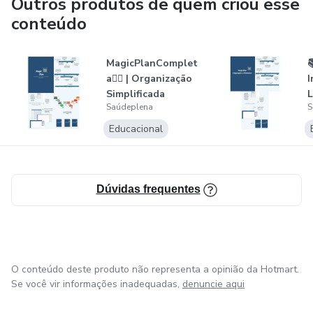
Outros produtos de quem criou esse
conteúdo
MagicPlanComplet

a🧙‍♂️ | Organização
I
Simplificada
L
Saúdeplena
S
Educacional
Dúvidas frequentes
O conteúdo deste produto não representa a opinião da Hotmart.
Se você vir informações inadequadas,
denuncie aqui