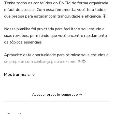
Tenha todos os conteúdos do ENEM de forma organizada
e fácil de acessar. Com essa ferramenta, você terá tudo o
que precisa para estudar com tranquilidade e eficiência. 🎯
Nossa planilha foi projetada para facilitar o seu estudo e
suas revisões, permitindo que você encontre rapidamente
os tópicos essenciais.
Aproveite esta oportunidade para otimizar seus estudos e
se preparar com confiança para o exame! 💪📚
⏳ Seu tempo é valioso e não há espaço para desperdiçá-lo.
Mostrar mais
Organize-se com nossa planilha e maximize seus
resultados!
Acessar produto comprado
🎁 EXTRA BÔNUS!
Ao adquirir a Planilha de Exatas-Natureza, você recebe