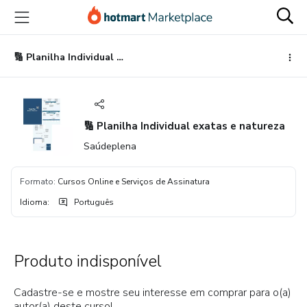
Ir
Ir
Ir
para
para
para
o
o
o
conteúdo
pagamento
rodapé
🔢 Planilha Individual exatas e natureza
principal
🔢 Planilha Individual exatas e natureza
Saúdeplena
Formato
:
Cursos Online e Serviços de Assinatura
Idioma
:
Português
Produto indisponível
Cadastre-se e mostre seu interesse em comprar para o(a)
autor(a) deste curso!