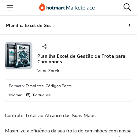
Ir
Ir
Ir
para
para
para
o
o
o
conteúdo
pagamento
rodapé
Planilha Excel de Gestão de Frota para Caminhões
principal
Planilha Excel de Gestão de Frota para
Caminhões
Vitor Zorek
Formato
:
Templates, Códigos Fonte
Idioma
:
Português
Controle Total ao Alcance das Suas Mãos
Maximize a eficiência da sua frota de caminhões com nossa