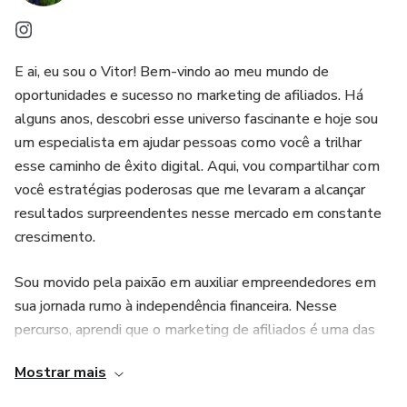
E ai, eu sou o Vitor! Bem-vindo ao meu mundo de
oportunidades e sucesso no marketing de afiliados. Há
alguns anos, descobri esse universo fascinante e hoje sou
um especialista em ajudar pessoas como você a trilhar
esse caminho de êxito digital. Aqui, vou compartilhar com
você estratégias poderosas que me levaram a alcançar
resultados surpreendentes nesse mercado em constante
crescimento.
Sou movido pela paixão em auxiliar empreendedores em
sua jornada rumo à independência financeira. Nesse
percurso, aprendi que o marketing de afiliados é uma das
formas mais inteligentes e acessíveis de criar um negócio
Mostrar mais
online lucrativo. Com as táticas certas e uma mentalidade
focada no sucesso, é possível alcançar liberdade financeira