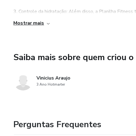
3. Controle da hidratação: Além disso, a Planilha Fitnes
água que você consome por dia. Manter-se hidratado é e
Mostrar mais
alcançar melhores resultados na prática de atividades fís
garantir que está consumindo a quantidade adequada de á
Saiba mais sobre quem criou o
Vinicius Araujo
3 Ano Hotmarter
Perguntas Frequentes