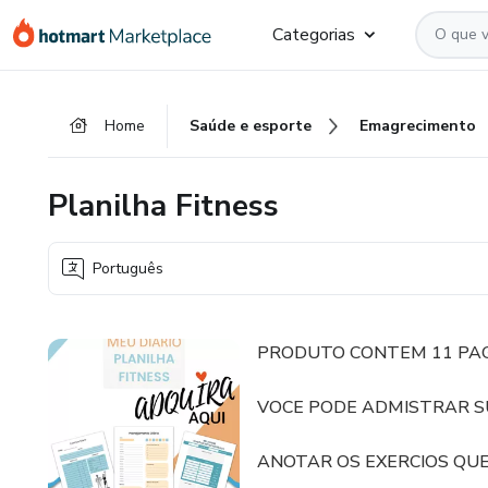
Ir
Ir
Ir
Categorias
para
para
para
o
o
o
conteúdo
pagamento
rodapé
Home
Saúde e esporte
Emagrecimento
principal
Planilha Fitness
Português
PRODUTO CONTEM 11 PAG
VOCE PODE ADMISTRAR S
ANOTAR OS EXERCIOS QU