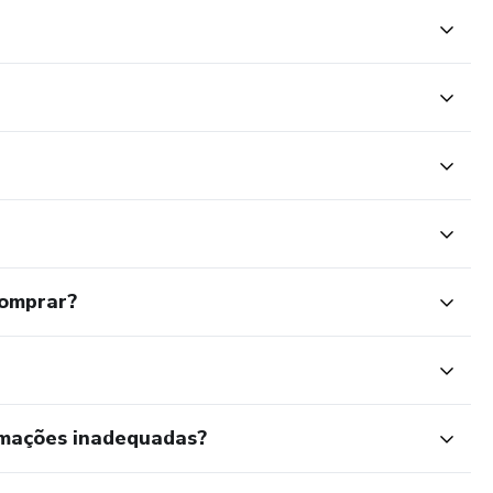
comprar?
rmações inadequadas?