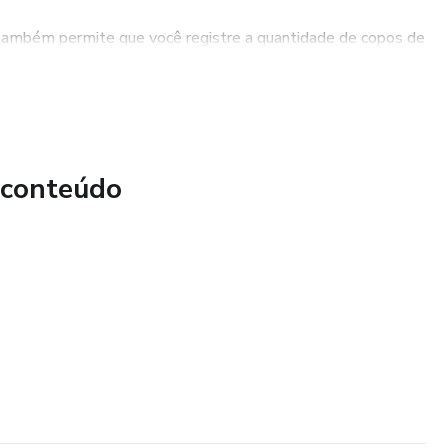
s também permite que você registre a quantidade de copos de
ssencial para o bom funcionamento do organismo e para
icas. Com essa funcionalidade, você poderá monitorar e
gua diariamente.
 conteúdo