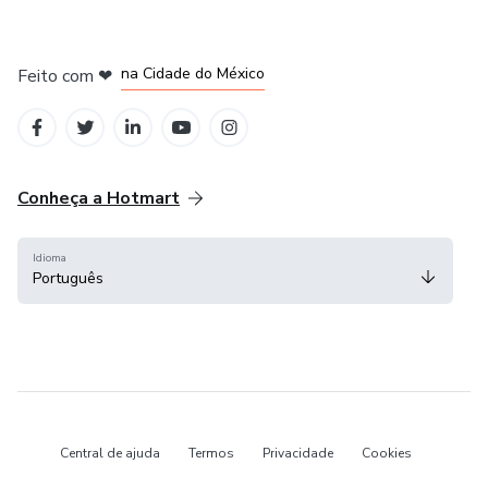
em Bogotá
em Amsterdam
em Madrid
na Cidade do México
Feito com
❤
em Belo Horizonte
Conheça a Hotmart
Idioma
Português
Central de ajuda
Termos
Privacidade
Cookies