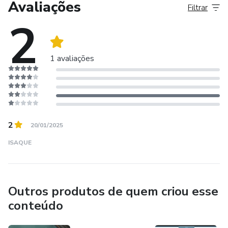
Avaliações
useplanilhas@gmail.com para discutir opções
Filtrar
personalizadas. Transforme a forma como você gerencia as
2
mensalidades na sua academia hoje mesmo!
1 avaliações
2
20/01/2025
ISAQUE
Outros produtos de quem criou esse
conteúdo