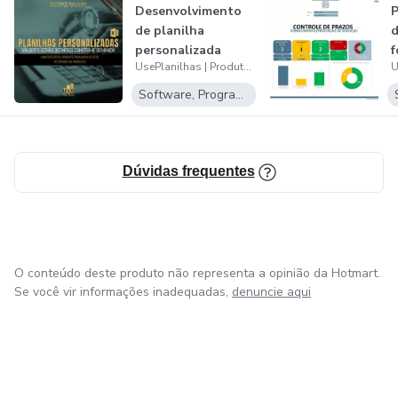
Desenvolvimento
P
de planilha
d
personalizada
f
UsePlanilhas | Produtos Digitais
o
Software, Programas para baixar
Dúvidas frequentes
O conteúdo deste produto não representa a opinião da Hotmart.
Se você vir informações inadequadas,
denuncie aqui