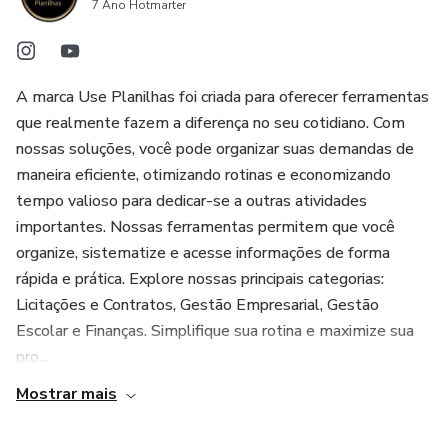
Registre os dados cadastrais de até 3 mil alunos,
7 Ano Hotmarter
juntamente com as informações de suas mensalidades
contratadas. Garanta que todos os detalhes sejam
inseridos para otimizar o uso da planilha.
A marca Use Planilhas foi criada para oferecer ferramentas
que realmente fazem a diferença no seu cotidiano. Com
Alerta de Aniversários:
nossas soluções, você pode organizar suas demandas de
maneira eficiente, otimizando rotinas e economizando
A ferramenta conta com notificações textuais em cores
tempo valioso para dedicar-se a outras atividades
automáticas sobre os próximos aniversários dos seus
importantes. Nossas ferramentas permitem que você
alunos, utilizando as informações cadastrais disponíveis.
organize, sistematize e acesse informações de forma
rápida e prática. Explore nossas principais categorias:
Controle Mensalidade Mensal:
Licitações e Contratos, Gestão Empresarial, Gestão
Mantenha-se atualizado com o status das mensalidades
Escolar e Finanças. Simplifique sua rotina e maximize sua
mês a mês, garantindo uma gestão financeira eficaz.
pro...
Mostrar mais
Observação: Se sua demanda ultrapassar 3 mil alunos,
entre em contato conosco pelo e-mail