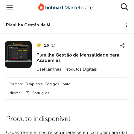
Ir
Ir
Ir
para
para
para
o
o
o
conteúdo
pagamento
rodapé
Planilha Gestão de Mensalidade para Academias
principal
2.0
(
1
)
Planilha Gestão de Mensalidade para
Academias
UsePlanilhas | Produtos Digitais
Formato
:
Templates, Códigos Fonte
Idioma
:
Português
Produto indisponível
Cadastre-se e mostre seu interesse em comprar para o(a)