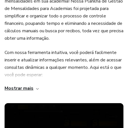
mensalidades em sua academia! Nossa Planilha de Gestão
de Mensalidades para Academias foi projetada para
simplificar e organizar todo o processo de controle
financeiro, poupando tempo e eliminando a necessidade de
cálculos manuais ou busca por recibos, toda vez que precisa
obter uma informação.
Com nossa ferramenta intuitiva, você poderá facilmente
inserir e atualizar informações relevantes, além de acessar
consultas dinâmicas a qualquer momento. Aqui está o que
você pode esperar:
Mostrar mais
Dashboard Abrangente:
Um painel visual dinâmico oferece uma visão geral
instantânea, incluindo o número de alunos, mensalidades
pagas, pendentes e inadimplências. Além disso,
acompanhe os aniversariantes do mês e do dia.