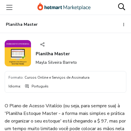
Ir
Ir
Ir
para
para
para
o
o
o
conteúdo
pagamento
rodapé
Planilha Master
principal
Planilha Master
Mayla Silveira Barreto
Formato
:
Cursos Online e Serviços de Assinatura
Idioma
:
Português
O Plano de Acesso Vitalício (ou seja, para sempre sua) à
'Planilha Estoque Master - a forma mais simples e prática
de organizar o seu estoque' está chegando a $ 97, mas por
um tempo muito limitado você pode colocar as mãos nela