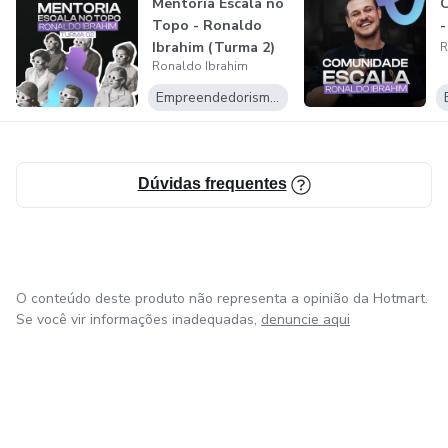
Mentoria Escala no
C
Topo - Ronaldo
-
Ibrahim (Turma 2)
R
Ronaldo Ibrahim
Empreendedorismo Digital
Dúvidas frequentes
O conteúdo deste produto não representa a opinião da Hotmart.
Se você vir informações inadequadas,
denuncie aqui