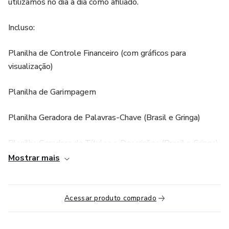
utilizamos no dia a dia como afiliado.
Incluso:
Planilha de Controle Financeiro (com gráficos para
visualização)
Planilha de Garimpagem
Planilha Geradora de Palavras-Chave (Brasil e Gringa)
Planilha Geradora de Títulos e Descrições (Brasil e Gringa)
Mostrar mais
Lista de Sites Úteis Atualizada.
Bônus:
Acessar produto comprado
Workshop sobre como analisar as métricas de forma