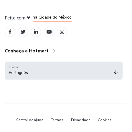
em Bogotá
em Amsterdam
em Madrid
na Cidade do México
Feito com
❤
em Belo Horizonte
Conheça a Hotmart
Idioma
Português
Central de ajuda
Termos
Privacidade
Cookies