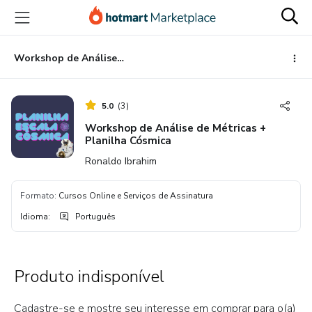
Ir
Ir
Ir
para
para
para
o
o
o
conteúdo
pagamento
rodapé
Workshop de Análise de Métricas + Planilha Cósmica
principal
5.0
(
3
)
Workshop de Análise de Métricas +
Planilha Cósmica
Ronaldo Ibrahim
Formato
:
Cursos Online e Serviços de Assinatura
Idioma
:
Português
Produto indisponível
Cadastre-se e mostre seu interesse em comprar para o(a)