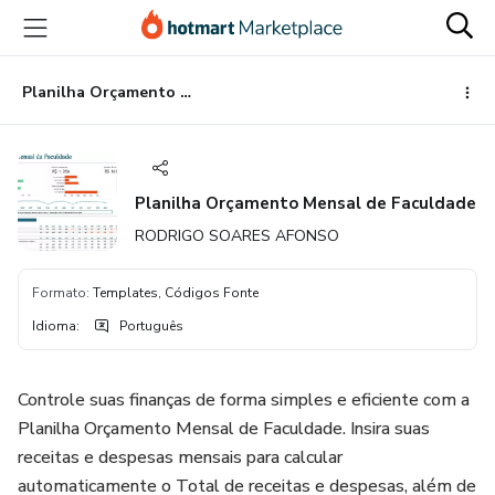
Ir
Ir
Ir
para
para
para
o
o
o
conteúdo
pagamento
rodapé
Planilha Orçamento Mensal de Faculdade
principal
Planilha Orçamento Mensal de Faculdade
RODRIGO SOARES AFONSO
Formato
:
Templates, Códigos Fonte
Idioma
:
Português
Controle suas finanças de forma simples e eficiente com a
Planilha Orçamento Mensal de Faculdade. Insira suas
receitas e despesas mensais para calcular
automaticamente o Total de receitas e despesas, além de