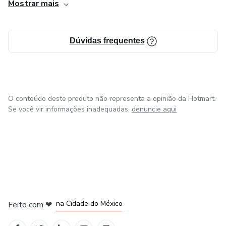
Mostrar mais
Dúvidas frequentes
O conteúdo deste produto não representa a opinião da Hotmart.
Se você vir informações inadequadas,
denuncie aqui
em Bogotá
em Amsterdam
em Madrid
na Cidade do México
Feito com
❤
em Belo Horizonte