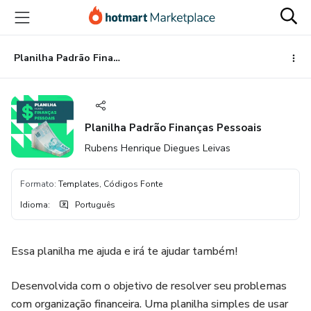
Ir
Ir
Ir
para
para
para
o
o
o
conteúdo
pagamento
rodapé
Planilha Padrão Finanças Pessoais
principal
Planilha Padrão Finanças Pessoais
Rubens Henrique Diegues Leivas
Formato
:
Templates, Códigos Fonte
Idioma
:
Português
Essa planilha me ajuda e irá te ajudar também!
Desenvolvida com o objetivo de resolver seu problemas
com organização financeira. Uma planilha simples de usar