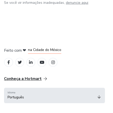
Se você vir informações inadequadas,
denuncie aqui
em Bogotá
em Amsterdam
em Madrid
na Cidade do México
Feito com
❤
em Belo Horizonte
Conheça a Hotmart
Idioma
Português