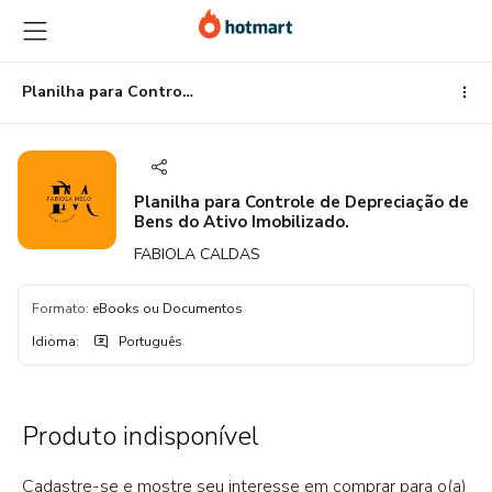
Ir
Ir
Ir
para
para
para
o
o
o
conteúdo
pagamento
rodapé
Planilha para Controle de Depreciação de Bens do Ativo Imobilizado.
principal
Planilha para Controle de Depreciação de
Bens do Ativo Imobilizado.
FABIOLA CALDAS
Formato
:
eBooks ou Documentos
Idioma
:
Português
Produto indisponível
Cadastre-se e mostre seu interesse em comprar para o(a)