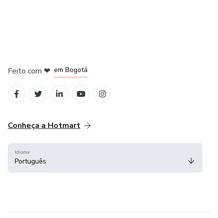
em Amsterdam
em Madrid
em Bogotá
Feito com
❤
em Belo Horizonte
na Cidade do México
Conheça a Hotmart
Idioma
Português