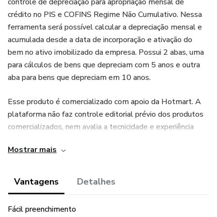
controle de depreciação para apropriação mensal de
crédito no PIS e COFINS Regime Não Cumulativo. Nessa
ferramenta será possível calcular a depreciação mensal e
acumulada desde a data de incorporação e ativação do
bem no ativo imobilizado da empresa. Possui 2 abas, uma
para cálculos de bens que depreciam com 5 anos e outra
aba para bens que depreciam em 10 anos.
Esse produto é comercializado com apoio da Hotmart. A
plataforma não faz controle editorial prévio dos produtos
comercializados, nem avalia a tecnicidade e experiência
daqueles que os produzem. A existência de um produto e
Mostrar mais
sua aquisição, por meio da plataforma, não podem ser
consideradas como garantia de qualidade de conteúdo e
resultado, em qualquer hipótese. Ao adquiri-lo, o
Vantagens
Detalhes
comprador declara estar ciente dessas informações. Os
termos e políticas da Hotmart podem ser acessados aqui,
Fácil preenchimento
antes mesmo da conclusão da compra.(Link para anexo na