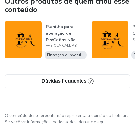
Outros produtos de quem criou esse
conteúdo
Planilha para
P
apuração de
C
Pis/Cofins Não
F
FABIOLA CALDAS
Cumulativo (foco
em...
Finanças e Investimentos
Dúvidas frequentes
O conteúdo deste produto não representa a opinião da Hotmart.
Se você vir informações inadequadas,
denuncie aqui