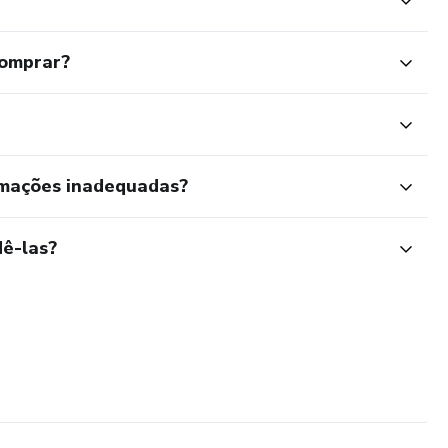
comprar?
rmações inadequadas?
ê-las?