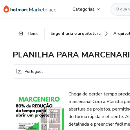
Ir
Ir
Ir
Categorias
para
para
para
o
o
o
conteúdo
pagamento
rodapé
Home
Engenharia e arquitetura
Arquite
principal
PLANILHA PARA MARCENAR
Português
Chega de perder tempo precio
marcenaria! Com a Planilha pa
abertura de projetos, permitin
de forma rápida e eficiente. A
detalhada e preencher facilme