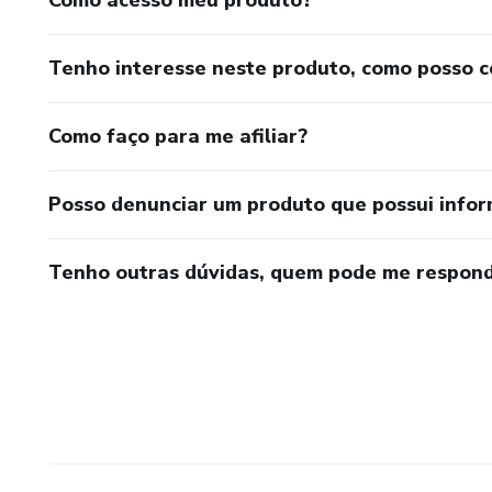
Como acesso meu produto?
Tenho interesse neste produto, como posso 
Como faço para me afiliar?
Posso denunciar um produto que possui info
Tenho outras dúvidas, quem pode me respond