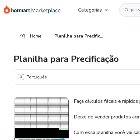
Ir
Ir
Ir
Categorias
para
para
para
o
o
o
conteúdo
pagamento
rodapé
Home
Planilha para Precificação
principal
Planilha para Precificação
Português
Faça cálculos fáceis e rápidos
Deixe de vender produtos aci
Com essa planilha você vai sa