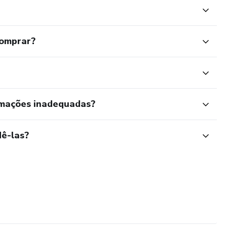
comprar?
rmações inadequadas?
ê-las?