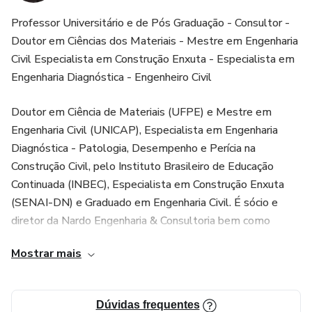
Professor Universitário e de Pós Graduação - Consultor -
Doutor em Ciências dos Materiais - Mestre em Engenharia
Civil Especialista em Construção Enxuta - Especialista em
Engenharia Diagnóstica - Engenheiro Civil
Doutor em Ciência de Materiais (UFPE) e Mestre em
Engenharia Civil (UNICAP), Especialista em Engenharia
Diagnóstica - Patologia, Desempenho e Perícia na
Construção Civil, pelo Instituto Brasileiro de Educação
Continuada (INBEC), Especialista em Construção Enxuta
(SENAI-DN) e Graduado em Engenharia Civil. É sócio e
diretor da Nardo Engenharia & Consultoria bem como
professor universitário de graduação e de pós-graduação.
Mostrar mais
Dispõe de experiência na área de Engenharia Civil com
ênfase em: Inspeção Predial; Reparo Predial; Manutenção
Predial; Patologia das Construções; Gestão de Obras;
Dúvidas frequentes
Orçamento de Obras; Materiais e Sistemas Construtivos.