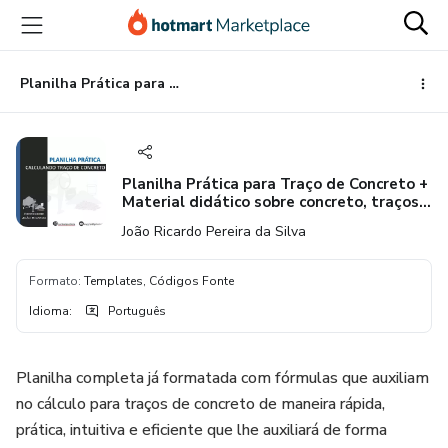
Ir
Ir
Ir
para
para
para
o
o
o
conteúdo
pagamento
rodapé
Planilha Prática para Traço de Concreto + Material didático sobre concreto, traços e suas composições.
principal
Planilha Prática para Traço de Concreto +
Material didático sobre concreto, traços e
suas composições.
João Ricardo Pereira da Silva
Formato
:
Templates, Códigos Fonte
Idioma
:
Português
Planilha completa já formatada com fórmulas que auxiliam
no cálculo para traços de concreto de maneira rápida,
prática, intuitiva e eficiente que lhe auxiliará de forma