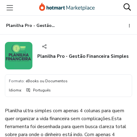
Ir
Ir
Ir
para
para
para
o
o
o
conteúdo
pagamento
rodapé
Planilha Pro - Gestão Financeira Simples
principal
Planilha Pro - Gestão Financeira Simples
Formato
:
eBooks ou Documentos
Idioma
:
Português
Planilha ultra simples com apenas 4 colunas para quem
quer organizar a vida financeira sem complicações.Esta
ferramenta foi desenhada para quem busca clareza total
sobre para onde o dinheiro está indo. Com apenas 4