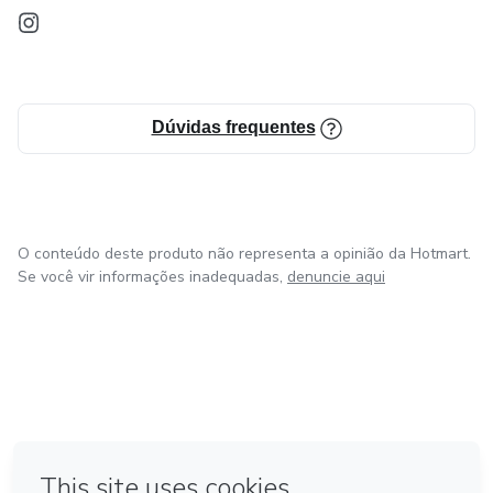
Dúvidas frequentes
O conteúdo deste produto não representa a opinião da Hotmart.
Se você vir informações inadequadas,
denuncie aqui
em Bogotá
em Amsterdam
em Madrid
na Cidade do México
Feito com
❤