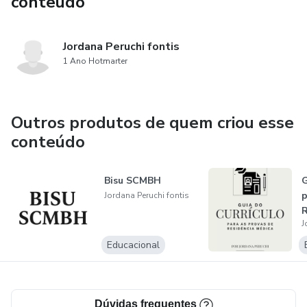
conteúdo
Jordana Peruchi fontis
1 Ano Hotmarter
Outros produtos de quem criou esse
conteúdo
Bisu SCMBH
G
p
Jordana Peruchi fontis
R
J
Educacional
Dúvidas frequentes