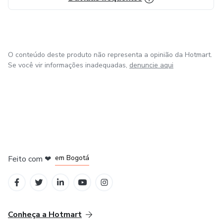
O conteúdo deste produto não representa a opinião da Hotmart.
Se você vir informações inadequadas,
denuncie aqui
em Amsterdam
em Madrid
em Bogotá
Feito com
❤
em Belo Horizonte
na Cidade do México
Conheça a Hotmart