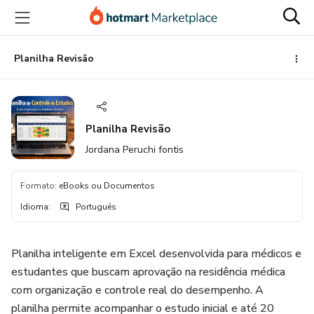
Ir
Ir
Ir
para
para
para
o
o
o
conteúdo
pagamento
rodapé
Planilha Revisão
principal
Planilha Revisão
Jordana Peruchi fontis
Formato
:
eBooks ou Documentos
Idioma
:
Português
Planilha inteligente em Excel desenvolvida para médicos e
estudantes que buscam aprovação na residência médica
com organização e controle real do desempenho. A
planilha permite acompanhar o estudo inicial e até 20