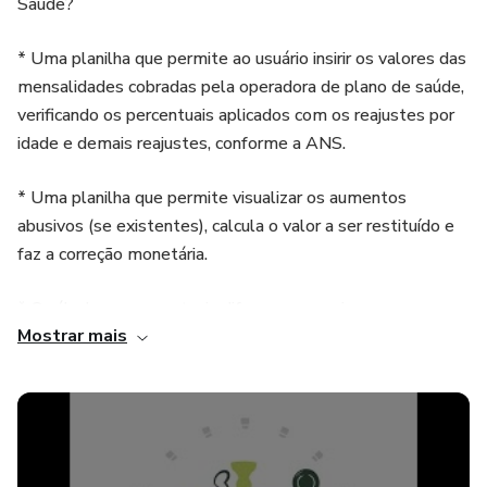
Saúde?
* Uma planilha que permite ao usuário insirir os valores das
mensalidades cobradas pela operadora de plano de saúde,
verificando os percentuais aplicados com os reajustes por
idade e demais reajustes, conforme a ANS.
* Uma planilha que permite visualizar os aumentos
abusivos (se existentes), calcula o valor a ser restituído e
faz a correção monetária.
* O cálculo gera eventuais diferenças a maior, com a
Mostrar mais
aplicação de correção monetária pelo INPC e os juros
devidos.
* Uma planilha intuitiva e fácil de usar, desenvolvida
especialmente para o contexto jurídico.