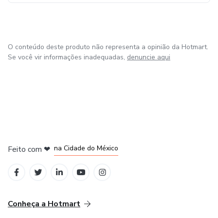
O conteúdo deste produto não representa a opinião da Hotmart.
Se você vir informações inadequadas,
denuncie aqui
em Bogotá
em Amsterdam
em Madrid
na Cidade do México
Feito com
❤
em Belo Horizonte
Conheça a Hotmart