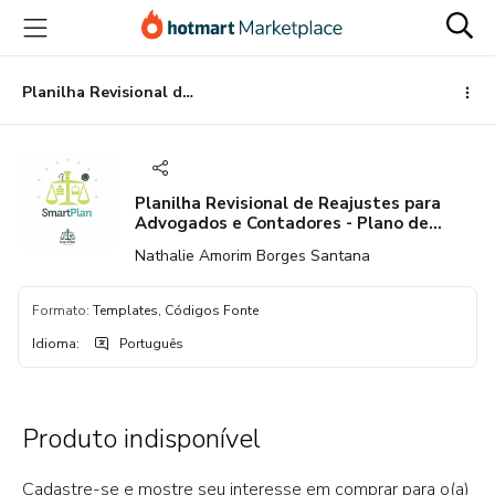
Ir
Ir
Ir
para
para
para
o
o
o
conteúdo
pagamento
rodapé
Planilha Revisional de Reajustes para Advogados e Contadores - Plano de Saúde 3.0
principal
Planilha Revisional de Reajustes para
Advogados e Contadores - Plano de
Saúde 3.0
Nathalie Amorim Borges Santana
Formato
:
Templates, Códigos Fonte
Idioma
:
Português
Produto indisponível
Cadastre-se e mostre seu interesse em comprar para o(a)