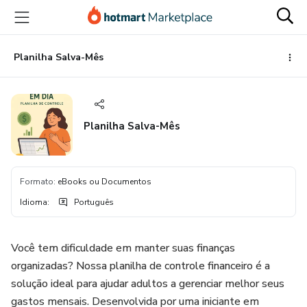
Ir
Ir
Ir
para
para
para
o
o
o
conteúdo
pagamento
rodapé
Planilha Salva-Mês
principal
Planilha Salva-Mês
Formato
:
eBooks ou Documentos
Idioma
:
Português
Você tem dificuldade em manter suas finanças
organizadas? Nossa planilha de controle financeiro é a
solução ideal para ajudar adultos a gerenciar melhor seus
gastos mensais. Desenvolvida por uma iniciante em