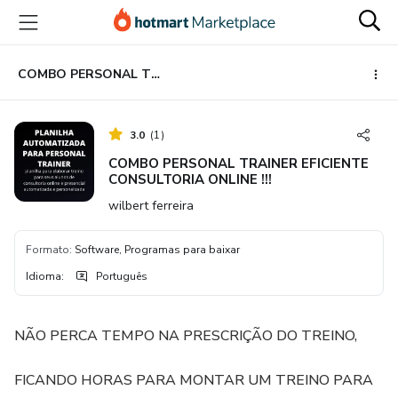
Ir
Ir
Ir
para
para
para
o
o
o
conteúdo
pagamento
rodapé
COMBO PERSONAL TRAINER EFICIENTE CONSULTORIA ONLINE !!!
principal
3.0
(
1
)
COMBO PERSONAL TRAINER EFICIENTE
CONSULTORIA ONLINE !!!
wilbert ferreira
Formato
:
Software, Programas para baixar
Idioma
:
Português
NÃO PERCA TEMPO NA PRESCRIÇÃO DO TREINO,
FICANDO HORAS PARA MONTAR UM TREINO PARA