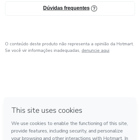
Dúvidas frequentes
O conteúdo deste produto não representa a opinião da Hotmart.
Se você vir informações inadequadas,
denuncie aqui
em Madrid
em Amsterdam
Feito com
❤
em Belo Horizonte
na Cidade do México
em Bogotá