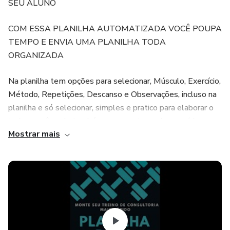
SEU ALUNO
COM ESSA PLANILHA AUTOMATIZADA VOCÊ POUPA
TEMPO E ENVIA UMA PLANILHA TODA
ORGANIZADA
Na planilha tem opções para selecionar, Músculo, Exercício,
Método, Repetições, Descanso e Observações, incluso na
planilha e só selecionar, simples e pratico para elaborar o
treino, você pode também acrescentar mais exercícios
Mostrar mais
além do que já vem na própria planilha são mais de 200
exercícios salvos na planilha
vídeo no Youtubo de demostrativo
https://www.youtube.com/watch?v=atWuFRx4Klg
ALÉM DA PLANILHA DE TREINO VOCÊ GANHA