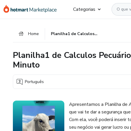
Ir
Ir
Ir
Categorias
para
para
para
o
o
o
conteúdo
pagamento
rodapé
Home
Planilha1 de Calculos Pecuários - Analise de Viabilidade em 1 Minuto
principal
Planilha1 de Calculos Pecuário
Minuto
Português
Apresentamos a Planilha de An
que vai te dar a segurança que
Com ela, você poderá inserir 
seu negócio vai gerar lucro ou 