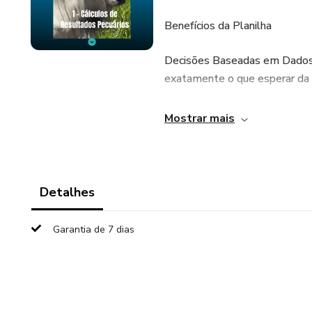
Benefícios da Planilha
Decisões Baseadas em Dados:
exatamente o que esperar da 
Análise Rápida e Simples: Bast
Mostrar mais
Em poucos minutos, você terá 
Prevenção de Prejuízos: Evite
saber, com antecedência, se o 
Detalhes
Maximização de Lucros: Identi
Garantia de 7 dias
fechar qualquer negócio, gara
Fácil de Usar: Mesmo que você 
fácil de utilizar, com explicaç