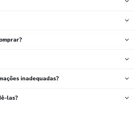
comprar?
rmações inadequadas?
ê-las?