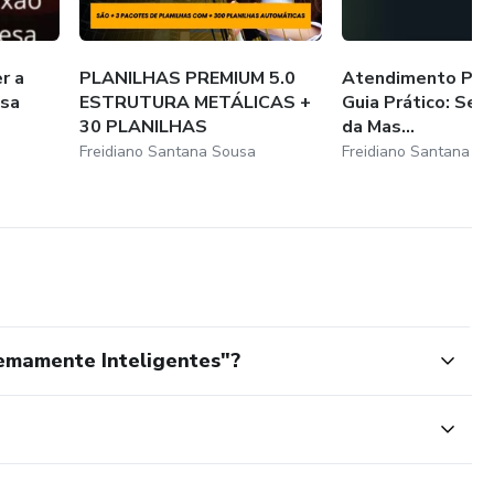
r a
PLANILHAS PREMIUM 5.0
Atendimento Per
esa
ESTRUTURA METÁLICAS +
Guia Prático: Sej
30 PLANILHAS
da Mas...
Freidiano Santana Sousa
Freidiano Santana S
emamente Inteligentes"?