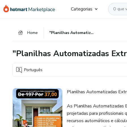
Ir
Ir
Ir
Categorias
para
para
para
o
o
o
conteúdo
pagamento
rodapé
Home
"Planilhas Automatizadas Extremamente Inteligentes"
principal
"Planilhas Automatizadas Ext
Português
Planilhas Automatizadas Ext
As Planilhas Automatizadas 
projetadas para profissionais
recursos automáticos e cálculo