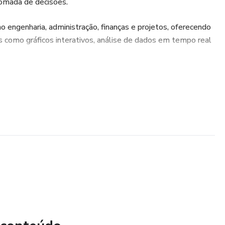
omada de decisões.
o engenharia, administração, finanças e projetos, oferecendo
s como gráficos interativos, análise de dados em tempo real
daptáveis, essas planilhas transformam dados brutos em
mitindo maior produtividade e resultados excepcionais para