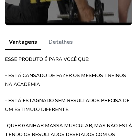
PLANILHAS DE TREINO PARA MUSCULAÇÃO:
-AB
-ABC 1
Vantagens
Detalhes
-ABC 2
ESSE PRODUTO É PARA VOCÊ QUE:
-ABC 3
- ESTÁ CANSADO DE FAZER OS MESMOS TREINOS
-ABCD
NA ACADEMIA
Atenção: “Este produto não substitui o parecer
profissional. Sempre consulte um profissional da saúde
- ESTÁ ESTAGNADO SEM RESULTADOS PRECISA DE
para tratar de assuntos relativos à saúde.”
UM ESTIMULO DIFERENTE.
-QUER GANHAR MASSA MUSCULAR, MAS NÃO ESTÁ
TENDO OS RESULTADOS DESEJADOS COM OS