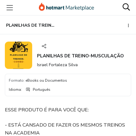
Ir
Ir
Ir
para
para
para
o
o
o
conteúdo
pagamento
rodapé
PLANILHAS DE TREINO-MUSCULAÇÃO
principal
PLANILHAS DE TREINO-MUSCULAÇÃO
Israel Fortaleza Silva
Formato
:
eBooks ou Documentos
Idioma
:
Português
ESSE PRODUTO É PARA VOCÊ QUE:
- ESTÁ CANSADO DE FAZER OS MESMOS TREINOS
NA ACADEMIA