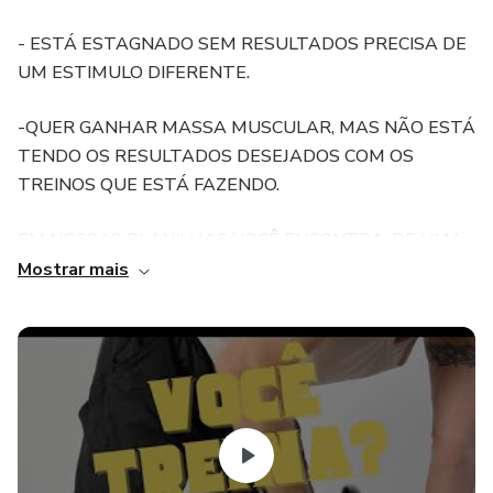
- ESTÁ ESTAGNADO SEM RESULTADOS PRECISA DE
UM ESTIMULO DIFERENTE.
-QUER GANHAR MASSA MUSCULAR, MAS NÃO ESTÁ
TENDO OS RESULTADOS DESEJADOS COM OS
TREINOS QUE ESTÁ FAZENDO.
EM NOSSAS PLANILHAS VOCÊ ENCONTRA, DE UMA
FORMA SIMPLES E ORGANIZADA, VÁRIAS
Mostrar mais
METODOLOGIAS DE TREINO. TUDO ISSO PARA UM
MELHOR ENTENDIMENTO E APLICAÇÃO,
PROPORCIONANDO ASSIM MAIORES E MELHORES
RESULTADOS.
ATT: Rael Fortaleza -personal trainer.