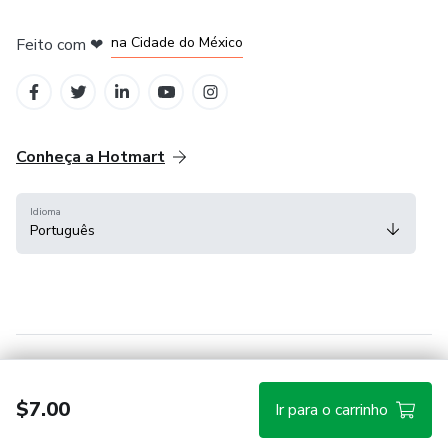
em Bogotá
em Amsterdam
em Madrid
na Cidade do México
Feito com
❤
em Belo Horizonte
Conheça a Hotmart
Idioma
Português
Central de ajuda
Termos
Privacidade
Cookies
$7.00
Ir para o carrinho
Hotmart — 2011-2026 © Todos os direitos reservados.