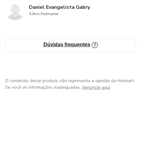
Daniel Evangelista Gabry
4 Ano Hotmarter
Dúvidas frequentes
O conteúdo deste produto não representa a opinião da Hotmart.
Se você vir informações inadequadas,
denuncie aqui
em Bogotá
em Amsterdam
em Madrid