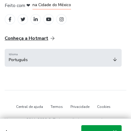
na Cidade do México
Feito com
❤
em Belo Horizonte
Conheça a Hotmart
Idioma
Português
Central de ajuda
Termos
Privacidade
Cookies
Hotmart — 2011-2026 © Todos os direitos reservados.