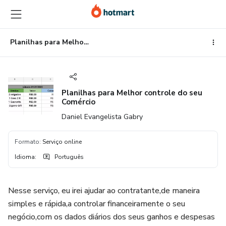
Ir
Ir
Ir
para
para
para
o
o
o
conteúdo
pagamento
rodapé
Planilhas para Melhor controle do seu Comércio
principal
Planilhas para Melhor controle do seu
Comércio
Daniel Evangelista Gabry
Formato
:
Serviço online
Idioma
:
Português
Nesse serviço, eu irei ajudar ao contratante,de maneira
simples e rápida,a controlar financeiramente o seu
negócio,com os dados diários dos seus ganhos e despesas