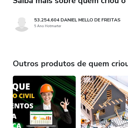
Saiba mais sobre quem criou o
✅Planilha Cálculo de Materiai
✅Controle de Reforma
53.254.604 DANIEL MELLO DE FREITAS
5 Ano Hotmarter
✅ Planilha de Planejamento
✅Gestão de obra
✅Gestão de contratos
Outros produtos de quem crio
✅Quantitativos
✅ Execução
BÔNUS EXCLUSIVOS