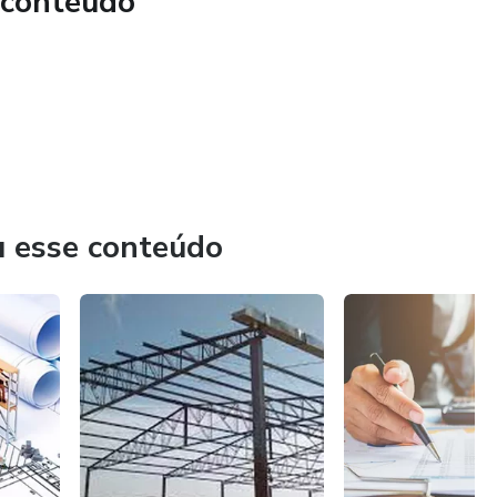
 conteúdo
s
u esse conteúdo