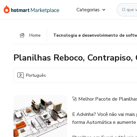
Ir
Ir
Ir
Categorias
para
para
para
o
o
o
conteúdo
pagamento
rodapé
Home
Tecnologia e desenvolvimento de soft
principal
Planilhas Reboco, Contrapiso, 
Português
🚀 Melhor Pacote de Planilhas 
E Advinha? Você não vai mais 
forma Automática e aumente su