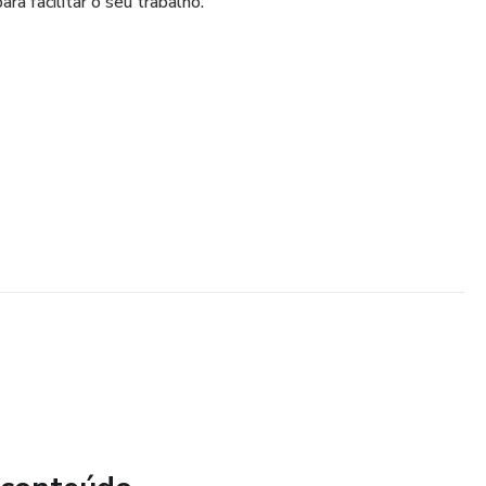
ra facilitar o seu trabalho.
bras
licas
cas
as