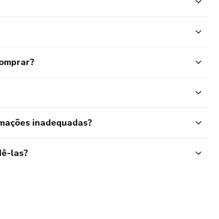
comprar?
rmações inadequadas?
ê-las?