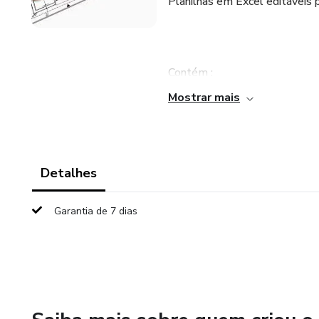
Planilhas em Excel editáveis pa
Contém :
Mostrar mais
✅Planilha Orçamentária de O
✅Planilhas Instalações Hidráu
Detalhes
✅Planilhas Instalações Elétri
Garantia de 7 dias
✅Fundações
✅Planilha Estruturas Metálic
✅Planilha Incêndio