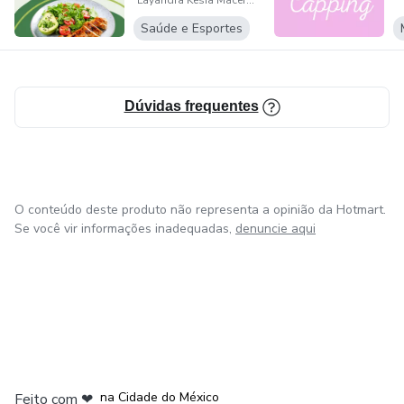
Layandra Kesia Macerou Silva
Saúde e Esportes
Uso pessoal — não é permitida a revenda ou distribuição
Transforme sua rotina em 2025 com mais planejamento e
leveza!
Dúvidas frequentes
O conteúdo deste produto não representa a opinião da Hotmart.
Se você vir informações inadequadas,
denuncie aqui
em Bogotá
em Amsterdam
em Madrid
na Cidade do México
Feito com
❤