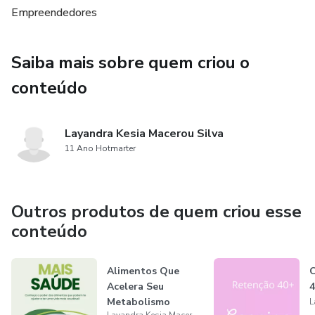
Empreendedores
Vantagens:
Saiba mais sobre quem criou o
Ideal para organizar tarefas, estudos, metas e
compromissos
conteúdo
Pode ser impresso quantas vezes quiser
Layandra Kesia Macerou Silva
Layout leve que facilita o uso no dia a dia
11 Ano Hotmarter
Perfeito para montar seu próprio caderno ou fichário
personalizado
Outros produtos de quem criou esse
conteúdo
Importante:
Alimentos Que
C
Produto digital (você receberá um link para download)
Acelera Seu
Metabolismo
Não é um produto físico