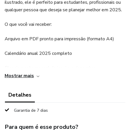
ilustrado, ele é perfeito para estudantes, profissionais ou
qualquer pessoa que deseja se planejar melhor em 2025.
O que você vai receber:
Arquivo em PDF pronto para impressão (formato A4)
Calendário anual 2025 completo
Planejamento mensal de janeiro a dezembro
Mostrar mais
Planejamento semanal datado para o ano inteiro
Detalhes
Espaço para anotações importantes em cada mês
Garantia de 7 dias
Design clean com ilustrações delicadas de folhas
Estilo minimalista em tons suaves
Para quem é esse produto?