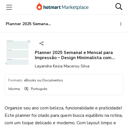
Ir
Ir
Ir
para
para
para
o
o
o
conteúdo
pagamento
rodapé
Planner 2025 Semanal e Mensal para Impressão – Design Minimalista com Ilustrações de Folhas
principal
Planner 2025 Semanal e Mensal para
Impressão – Design Minimalista com
Ilustrações de Folhas
Layandra Kesia Macerou Silva
Formato
:
eBooks ou Documentos
Idioma
:
Português
Organize seu ano com beleza, funcionalidade e praticidade!
Este planner foi criado para quem busca equilíbrio na rotina,
com um toque delicado e moderno. Com layout limpo e