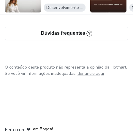
Desenvolvimento Pessoal
Dúvidas frequentes
O conteúdo deste produto não representa a opinião da Hotmart.
Se você vir informações inadequadas,
denuncie aqui
em Amsterdam
em Madrid
em Bogotá
Feito com
❤