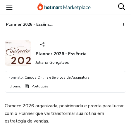
Ir
Ir
Ir
para
para
para
o
o
o
conteúdo
pagamento
rodapé
Planner 2026 - Essência
principal
Planner 2026 - Essência
Juliana Gonçalves
Formato
:
Cursos Online e Serviços de Assinatura
Idioma
:
Português
Comece 2026 organizada, posicionada e pronta para lucrar
com o Planner que vai transformar sua rotina em
estratégia de vendas.