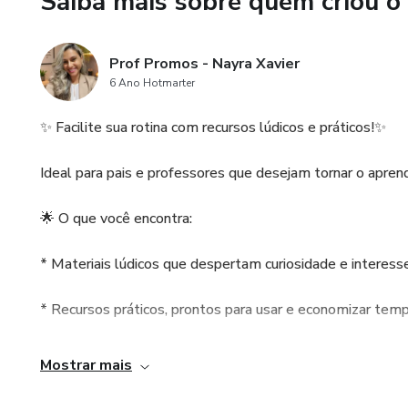
Saiba mais sobre quem criou o
Porque a vida da prof pode — 
Prof Promos - Nayra Xavier
6 Ano Hotmarter
✨ Facilite sua rotina com recursos lúdicos e práticos!✨
Ideal para pais e professores que desejam tornar o aprendi
🌟 O que você encontra:
* Materiais lúdicos que despertam curiosidade e interesse
* Recursos práticos, prontos para usar e economizar tempo
* Atividades interativas e educativas, perfeitas para casa 
Mostrar mais
💡 Simplifique a rotina e proporcione experiências de apr