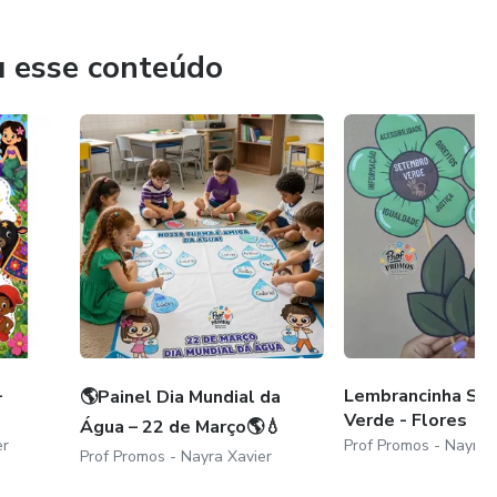
u esse conteúdo
–
Lembrancinha Se
🌎Painel Dia Mundial da
Verde - Flores
Água – 22 de Março🌎💧
er
Prof Promos - Nayra 
Prof Promos - Nayra Xavier