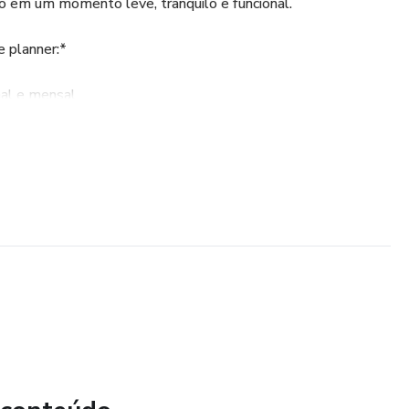
o em um momento leve, tranquilo e funcional.
 planner:*
nal e mensal
lembretes
las e demandas
cantador
is leveza, doçura e tranquilidade.*