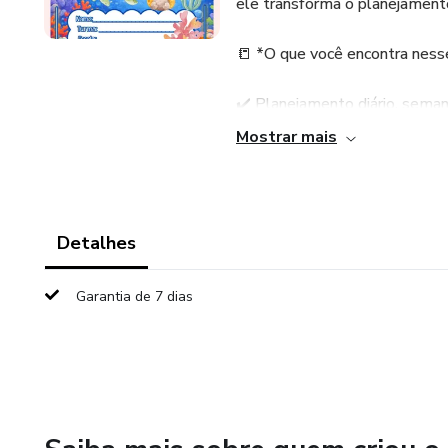
ele transforma o planejament
📒 *O que você encontra nesse
✔️ Planejamento diário, sema
Mostrar mais
✔️ Calendário anual
✔️ Espaço para anotações e 
Detalhes
✔️ Organização de turmas, au
Garantia de 7 dias
✔️ Design fofo, delicado e en
💻 *Arquivo digital*
🐠 *Organize sua rotina com ma