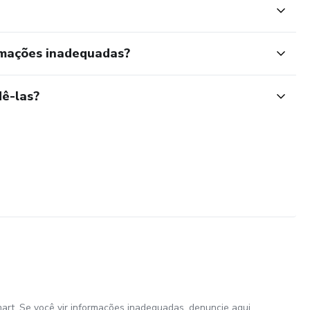
rmações inadequadas?
ê-las?
art. Se você vir informações inadequadas,
denuncie aqui