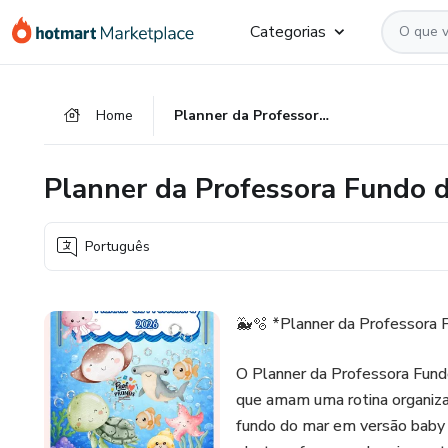
Ir
Ir
Ir
Categorias
para
para
para
o
o
o
conteúdo
pagamento
rodapé
Home
Planner da Professora Fundo do Mar Baby✨
principal
Planner da Professora Fundo
Português
🐳🫧 *Planner da Professora
O Planner da Professora Fund
que amam uma rotina organizad
fundo do mar em versão baby