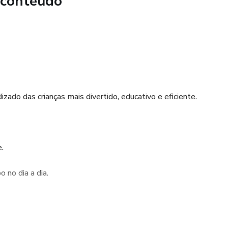
 conteúdo
e deve! — ser mais suave, linda e organizada 💙
zado das crianças mais divertido, educativo e eficiente.
.
 no dia a dia.
ou sala de aula.
endizado significativas, estimulando o desenvolvimento das