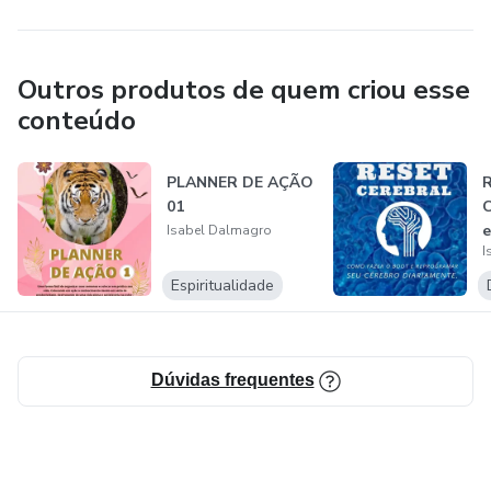
Outros produtos de quem criou esse
conteúdo
PLANNER DE AÇÃO
01
C
e
Isabel Dalmagro
I
c
Espiritualidade
Dúvidas frequentes