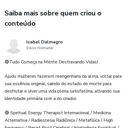
Bônus 1 - "Planner De Ação" com o designer diferente
Saiba mais sobre quem criou o
para presentear um parceiro (a) para estar com você nesta
jornada.
conteúdo
Bônus 2 - "Planner De Ação" na cor rosa com 31 dias de
Isabel Dalmagro
desafios diferentes para você ter uma vida em movimento,
9 Ano Hotmarter
ação e melhores resultados.
🔴Tudo Começa na Mente Destravando Vidas!
Ajudo mulheres fazerem reengenharia da alma, voltar para
sua essência original, saindo do estado de morte para
desfrutar e viver uma vida plena satisfatória, ativando sua
identidade primária com a do criador.
🔴 Spiritual Energy Therapist Internacional / Medicina
Alternativa / Radiestesia Radiônica / Metafísica / High
frequency / Reset Boot Cerebral / Inteligência Espiritual /