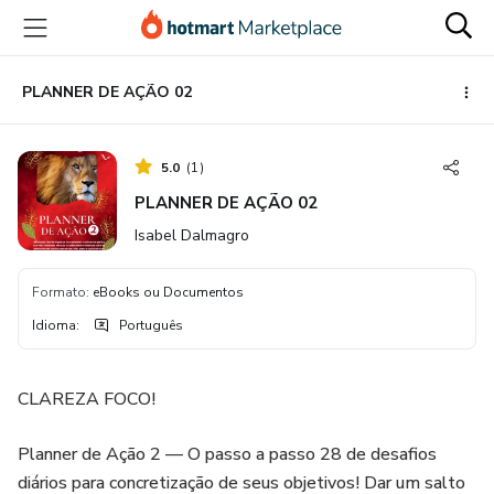
Ir
Ir
Ir
para
para
para
o
o
o
conteúdo
pagamento
rodapé
PLANNER DE AÇÃO 02
principal
5.0
(
1
)
PLANNER DE AÇÃO 02
Isabel Dalmagro
Formato
:
eBooks ou Documentos
Idioma
:
Português
CLAREZA FOCO!
Planner de Ação 2 — O passo a passo 28 de desafios
diários para concretização de seus objetivos! Dar um salto