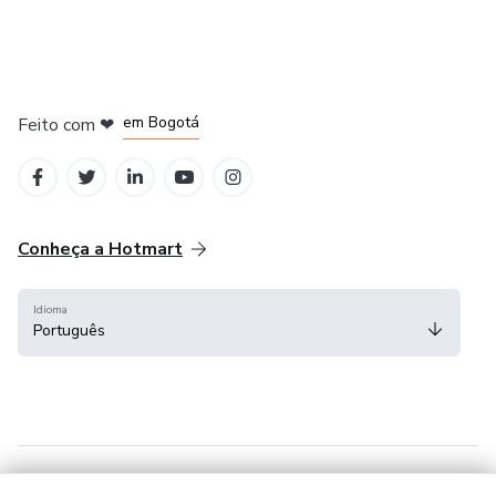
em Amsterdam
em Madrid
em Bogotá
Feito com
❤
em Belo Horizonte
na Cidade do México
Conheça a Hotmart
Idioma
Português