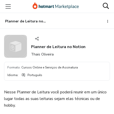
Ir
Ir
Ir
para
para
para
o
o
o
conteúdo
pagamento
rodapé
Planner de Leitura no Notion
principal
Planner de Leitura no Notion
Thais Oliveira
Formato
:
Cursos Online e Serviços de Assinatura
Idioma
:
Português
Nesse Planner de Leitura você poderá reunir em um único
lugar todas as suas leituras sejam elas técnicas ou de
hobby.