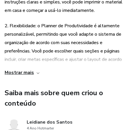
instruções claras e simples, você pode imprimir o material
em casa e começar a usá-lo imediatamente.
2. Flexibilidade: o Planner de Produtividade é altamente
personalizável, permitindo que você adapte o sistema de
organização de acordo com suas necessidades e
preferências. Você pode escolher quais seções e páginas
incluir, criar metas específicas e ajustar o layout de acordo
com seu estilo de vida.
Mostrar mais
3. Economia de tempo e dinheiro: ao utilizar o Planner de
Saiba mais sobre quem criou o
Produtividade, você economiza tempo ao ter todas as
ferramentas de organização em um só lugar. Além disso,
conteúdo
imprimir o material em casa é uma opção econômica,
evitando gastos com produtos físicos ou assinaturas de
Leidiane dos Santos
serviços online.
4 Ano Hotmarter