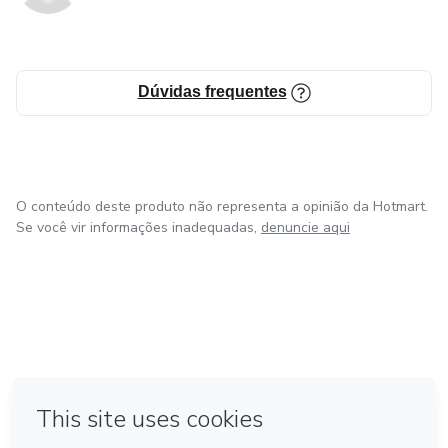
Dúvidas frequentes
O conteúdo deste produto não representa a opinião da Hotmart.
Se você vir informações inadequadas,
denuncie aqui
em Amsterdam
em Madrid
em Bogotá
Feito com
❤
em Belo Horizonte
na Cidade do México