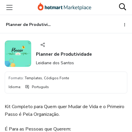
Ir
Ir
Ir
para
para
para
o
o
o
conteúdo
pagamento
rodapé
Planner de Produtividade
principal
Planner de Produtividade
Leidiane dos Santos
Formato
:
Templates, Códigos Fonte
Idioma
:
Português
Kit Completo para Quem quer Mudar de Vida e o Primeiro
Passo é Pela Organização.
É Para as Pessoas que Querem: