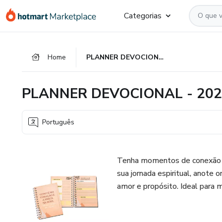
Ir
Ir
Ir
Categorias
para
para
para
o
o
o
conteúdo
pagamento
rodapé
Home
PLANNER DEVOCIONAL - 2025
principal
PLANNER DEVOCIONAL - 20
Português
Tenha momentos de conexão e 
sua jornada espiritual, anote 
amor e propósito. Ideal para 