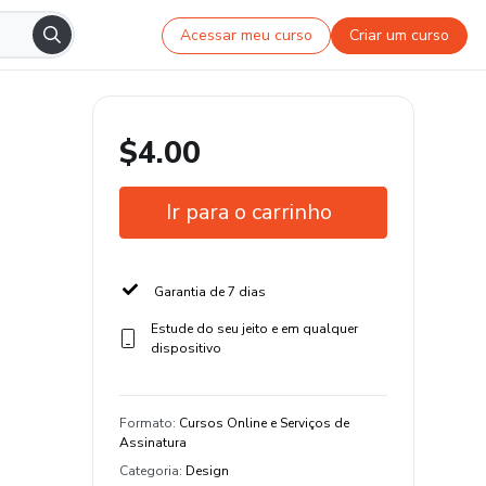
Acessar meu curso
Criar um curso
$4.00
Ir para o carrinho
Garantia de 7 dias
Estude do seu jeito e em qualquer
dispositivo
Formato
:
Cursos Online e Serviços de
Assinatura
Categoria
:
Design