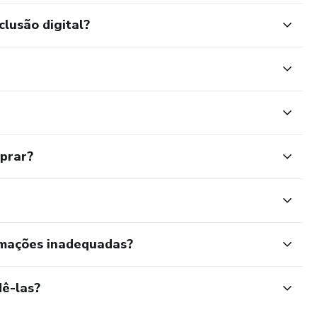
clusão digital?
mprar?
rmações inadequadas?
ê-las?