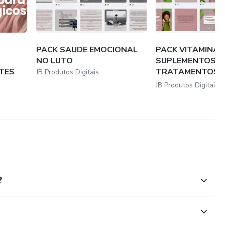
PACK SAUDE EMOCIONAL
PACK VITAMINAS
NO LUTO
SUPLEMENTOS P
TES
TRATAMENTOS
JB Produtos Digitais
CAPILARES
JB Produtos Digitais
?