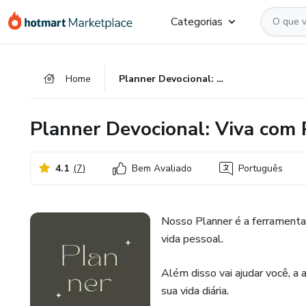
Ir
Ir
Ir
Categorias
para
para
para
o
o
o
conteúdo
pagamento
rodapé
Home
Planner Devocional: Viva com Propósito e Fé
principal
Planner Devocional: Viva com 
4.1
(
7
)
Bem Avaliado
Português
Nosso Planner é a ferramenta p
vida pessoal.
Além disso vai ajudar você, 
sua vida diária.