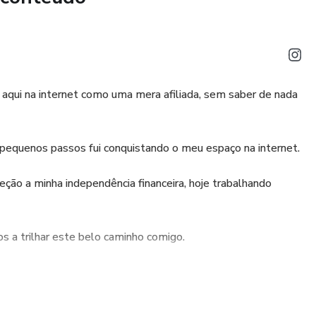
aqui na internet como uma mera afiliada, sem saber de nada
 pequenos passos fui conquistando o meu espaço na internet.
ção a minha independência financeira, hoje trabalhando
s a trilhar este belo caminho comigo.
armos se com dedicação e garra irmos atrás.