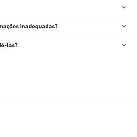
rmações inadequadas?
ê-las?