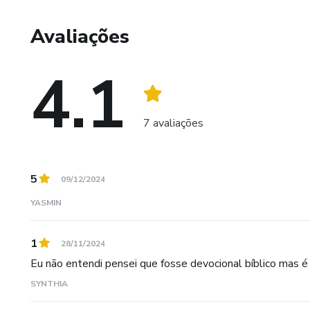
Avaliações
4.1
7 avaliações
5
09/12/2024
YASMIN
1
28/11/2024
Eu não entendi pensei que fosse devocional bíblico mas 
SYNTHIA