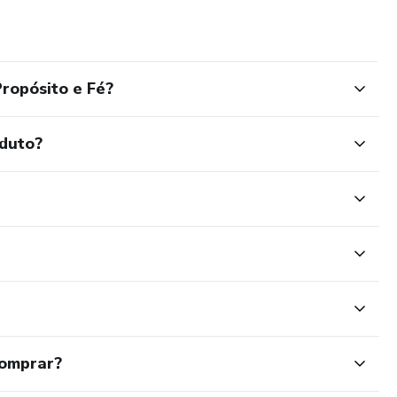
ropósito e Fé?
oduto?
comprar?