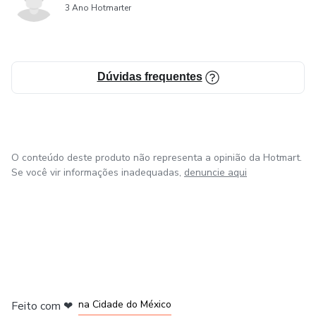
3 Ano Hotmarter
Dúvidas frequentes
O conteúdo deste produto não representa a opinião da Hotmart.
Se você vir informações inadequadas,
denuncie aqui
em Bogotá
em Amsterdam
em Madrid
na Cidade do México
Feito com
❤