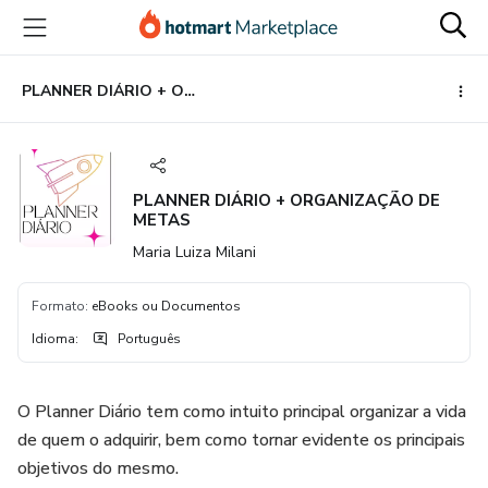
Ir
Ir
Ir
para
para
para
o
o
o
conteúdo
pagamento
rodapé
PLANNER DIÁRIO + ORGANIZAÇÃO DE METAS
principal
PLANNER DIÁRIO + ORGANIZAÇÃO DE
METAS
Maria Luiza Milani
Formato
:
eBooks ou Documentos
Idioma
:
Português
O Planner Diário tem como intuito principal organizar a vida
de quem o adquirir, bem como tornar evidente os principais
objetivos do mesmo.