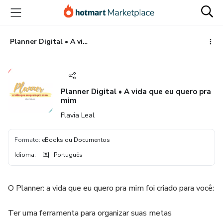
Ir
Ir
Ir
para
para
para
o
o
o
conteúdo
pagamento
rodapé
Planner Digital • A vida que eu quero pra mim
principal
Planner Digital • A vida que eu quero pra
mim
Flavia Leal
Formato
:
eBooks ou Documentos
Idioma
:
Português
O Planner: a vida que eu quero pra mim foi criado para você:
Ter uma ferramenta para organizar suas metas