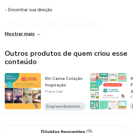
- Encontrar sua direção
- Conquistar seus sonhos e sua prosperidade
Mostrar mais
Planner sem data
Outros produtos de quem criou esse
Fácil e prático de usar
conteúdo
100% digital
Kit Canva Coleção
K
Design exclusivo
Inspiração
F
S
Flavia Leal
F
Você pode começar quando quiser
Empreendedorismo Digital
Você vai ter acesso a:
Calendário Lunar
Dúvidas frequentes