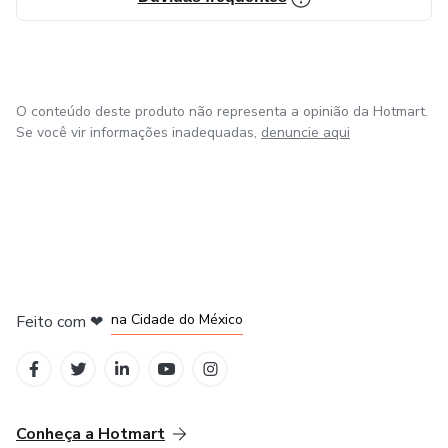
Rastreador de hábitos
Cardápio Semanal
O conteúdo deste produto não representa a opinião da Hotmart.
Se você vir informações inadequadas,
denuncie aqui
Planner Anual
Planner Mensal
Planner Semanal
Planner Diário
em Bogotá
em Amsterdam
em Madrid
na Cidade do México
Feito com
❤
Avaliação Semanal
em Belo Horizonte
Fechamento do dia
Conheça a Hotmart
Frases Inspiradoras a cada mês