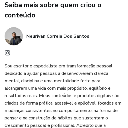
Saiba mais sobre quem criou o
✔ Organizar sua alimentação sem sofrimento
conteúdo
✔ Sentir orgulho ao se olhar no espelho novamente
Neurivan Correia Dos Santos
🧩 O que vem dentro do Planner
📅 Planejamento diário de 30 dias
Sou escritor e especialista em transformação pessoal,
🥗 Organização alimentar prática
dedicado a ajudar pessoas a desenvolverem clareza
mental, disciplina e uma mentalidade forte para
🧠 Exercícios mentais de disciplina
alcançarem uma vida com mais propósito, equilíbrio e
🔥 Estratégias para não desistir
resultados reais. Meus conteúdos e produtos digitais são
criados de forma prática, acessível e aplicável, focados em
📝 Espaços de acompanhamento e progresso
mudanças consistentes no comportamento, na forma de
pensar e na construção de hábitos que sustentam o
Tudo estruturado para você executar, não apenas ler.
crescimento pessoal e profissional. Acredito que a