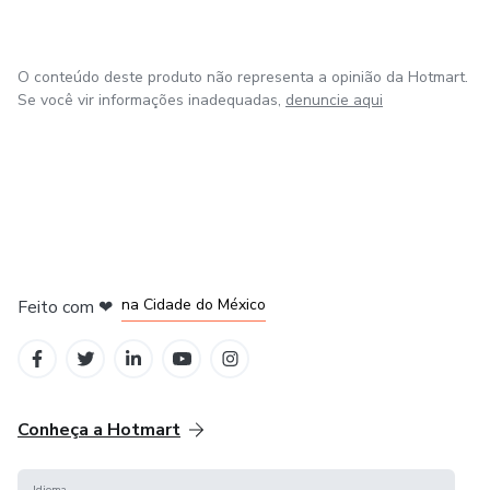
Sem dieta maluca.
O conteúdo deste produto não representa a opinião da Hotmart.
Sem plano impossível.
Se você vir informações inadequadas,
denuncie aqui
Sem desculpas.
🧭 Este não é um ebook comum
Este planner é um sistema de execução diária.
em Bogotá
em Amsterdam
em Madrid
na Cidade do México
Feito com
❤
Quem executa, transforma.
em Belo Horizonte
🛒 Comece agora
Clique em comprar, baixe seu planner e dê o primeiro passo
Conheça a Hotmart
da sua transformação.