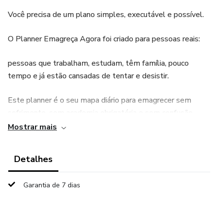
Você precisa de um plano simples, executável e possível.
O Planner Emagreça Agora foi criado para pessoas reais:
pessoas que trabalham, estudam, têm família, pouco
tempo e já estão cansadas de tentar e desistir.
Este planner é o seu mapa diário para emagrecer sem
sofrimento, sem academia obrigatória e sem confusão.
Mostrar mais
🎯 O que você vai conquistar em 30 dias
Detalhes
✔ Criar uma rotina simples de emagrecimento
✔ Parar de sabotar seus resultados
Garantia de 7 dias
✔ Desenvolver disciplina mesmo sem motivação