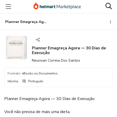
Ir
Ir
Ir
para
para
para
o
o
o
conteúdo
pagamento
rodapé
Planner Emagreça Agora — 30 Dias de Execução
principal
Planner Emagreça Agora — 30 Dias de
Execução
Neurivan Correia Dos Santos
Formato
:
eBooks ou Documentos
Idioma
:
Português
Planner Emagreça Agora — 30 Dias de Execução
Você não precisa de mais uma dieta.