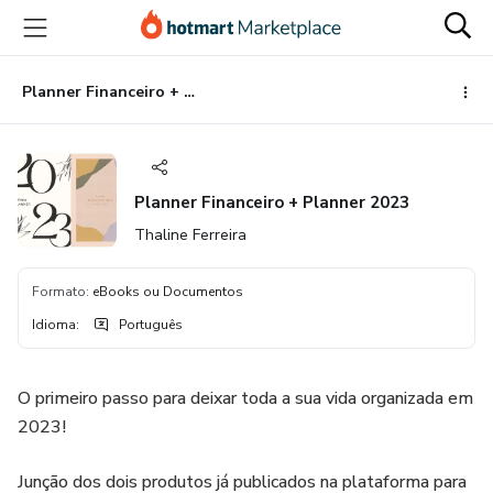
Ir
Ir
Ir
para
para
para
o
o
o
conteúdo
pagamento
rodapé
Planner Financeiro + Planner 2023
principal
Planner Financeiro + Planner 2023
Thaline Ferreira
Formato
:
eBooks ou Documentos
Idioma
:
Português
O primeiro passo para deixar toda a sua vida organizada em
2023!
Junção dos dois produtos já publicados na plataforma para