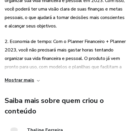
organizar sua vida financeira e pessoal em 2023. Com isso,
você poderá ter uma visão clara de suas finanças e metas
pessoais, o que ajudará a tomar decisões mais conscientes
e alcançar seus objetivos.
2. Economia de tempo: Com o Planner Financeiro + Planner
2023, você não precisará mais gastar horas tentando
organizar sua vida financeira e pessoal. O produto já vem
pronto para uso, com modelos e planilhas que facilitam a
organização e a gestão de suas finanças e metas pessoais.
Mostrar mais
3. Preço promocional: Com o lançamento promocional do
Saiba mais sobre quem criou o
Planner Financeiro + Planner 2023, você poderá adquirir o
produto com 25% de desconto. Isso significa que você terá
conteúdo
acesso a uma ferramenta completa de organização por um
preço muito mais acessível, o que pode ajudar a
Thaline Ferreira