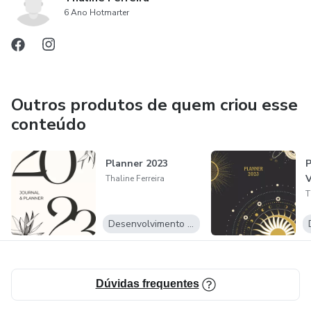
economizar dinheiro a longo prazo.
6 Ano Hotmarter
Outros produtos de quem criou esse
conteúdo
Planner 2023
P
V
Thaline Ferreira
T
Desenvolvimento Pessoal
Dúvidas frequentes