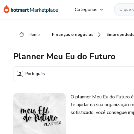
Ir
Ir
Ir
Categorias
para
para
para
o
o
o
conteúdo
pagamento
rodapé
Home
Finanças e negócios
Empreendedo
principal
Planner Meu Eu do Futuro
Português
O planner Meu Eu do Futuro é
te ajudar na sua organização
sofisticado, você consegue imp