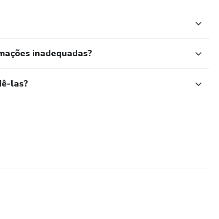
rmações inadequadas?
ê-las?