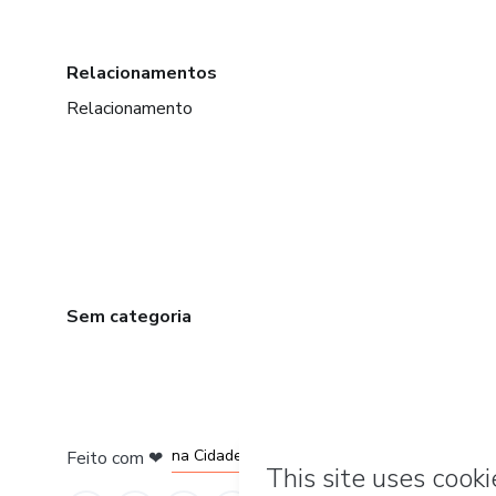
Relacionamentos
Relacionamento
Sem categoria
em Bogotá
em Amsterdam
em Madrid
na Cidade do México
Feito com
❤
em Belo Horizonte