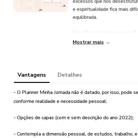
excessos que nos desestrutur
e espiritualidade fica mais dif
equilibrada.
Esse Planner é para que você
gratidão.
Mostrar mais
Você vai encontrar:
- uma ótima ferramenta de or
Vantagens
Detalhes
- tamanho A4 (29,7 cm X 21 
- O Planner Minha Jornada não é datado, por isso, pode 
conforme realidade e necessidade pessoal;
- visão horizontal.
- Opções de capas (com e sem descrição do ano 2022);
- formato: PDF, digital
- não é datado para que poss
- Contempla a dimensão pessoal, de estudos, trabalho, e