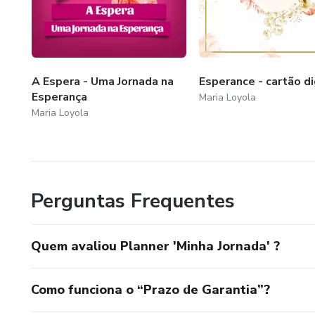
A comunicação é minha ponte para servir ao mundo com os
- anotações de memórias
pessoas em suas circunstâncias para que encontrem, assi
- revisão do ano e novos prop
A Espera - Uma Jornada na
Esperance - cartão di
Esperança
Maria Loyola
- contra-capa
Maria Loyola
Perguntas Frequentes
Quem avaliou Planner 'Minha Jornada' ?
Como funciona o “Prazo de Garantia”?