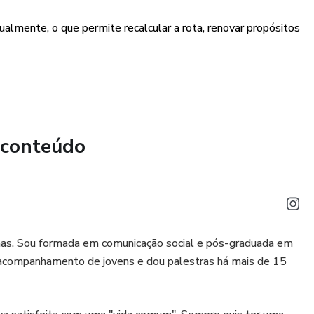
de imprimí-las como desejar e adequar cada página à sua
nualmente, o que permite recalcular a rota, renovar propósitos
 descrição do ano )
 conteúdo
l e diário (com possibilidade de anotar a própria
lhas. Sou formada em comunicação social e pós-graduada em
de acompanhamento de jovens e dou palestras há mais de 15