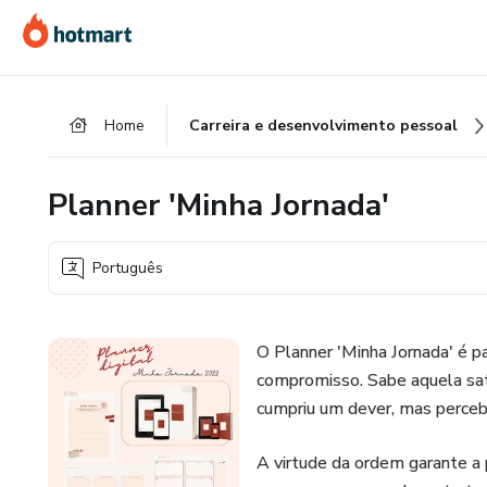
Ir
Ir
Ir
para
para
para
o
o
o
conteúdo
pagamento
rodapé
Home
Carreira e desenvolvimento pessoal
principal
Planner 'Minha Jornada'
Português
O Planner 'Minha Jornada' é p
compromisso. Sabe aquela sati
cumpriu um dever, mas perceb
A virtude da ordem garante a 