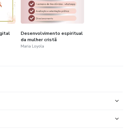
 dons que Deus me deu. Espero, aqui, poder alcançar
m como eu, o sentido de suas vidas.
ósitos
gital
Desenvolvimento espiritual
da mulher cristã
Maria Loyola