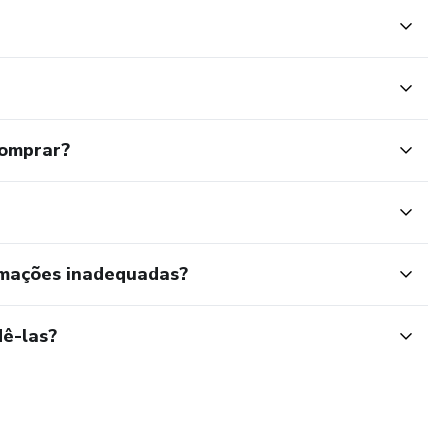
comprar?
rmações inadequadas?
ê-las?