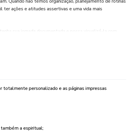
am. Quando não temos organização, planejamento de rotinas
ícil ter ações e atitudes assertivas e uma vida mais
 tenha sua jornada documentada e possa visualizá-la com
ganização pessoal.
cm),
ser totalmente personalizado e as páginas impressas
a ser totalmente personalizado
 também a espiritual;