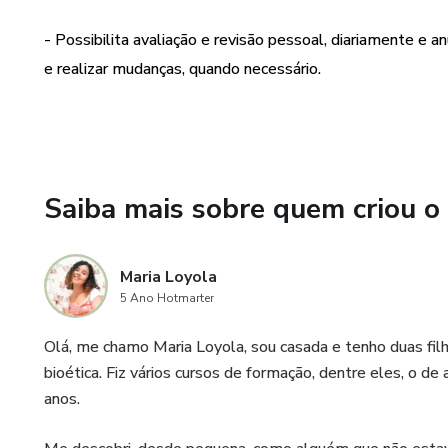
- possui 37 páginas e você po
- Possibilita avaliação e revisão pessoal, diariamente e a
necessidade
e realizar mudanças, quando necessário.
- opções de capas (com e sem
- devocional, diário espiritual
Saiba mais sobre quem criou o
- planejamento mensal, semana
produtividade
Maria Loyola
- organizador financeiro
5 Ano Hotmarter
- lista de compras
Olá, me chamo Maria Loyola, sou casada e tenho duas fi
bioética. Fiz vários cursos de formação, dentre eles, o 
- plano de estudos
anos.
- check de hábitos