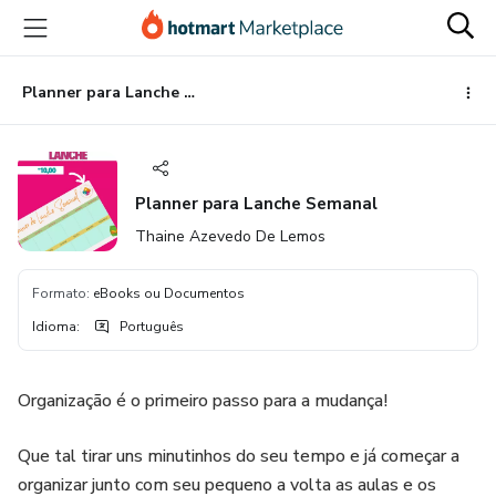
Ir
Ir
Ir
para
para
para
o
o
o
conteúdo
pagamento
rodapé
Planner para Lanche Semanal
principal
Planner para Lanche Semanal
Thaine Azevedo De Lemos
Formato
:
eBooks ou Documentos
Idioma
:
Português
Organização é o primeiro passo para a mudança!
Que tal tirar uns minutinhos do seu tempo e já começar a
organizar junto com seu pequeno a volta as aulas e os