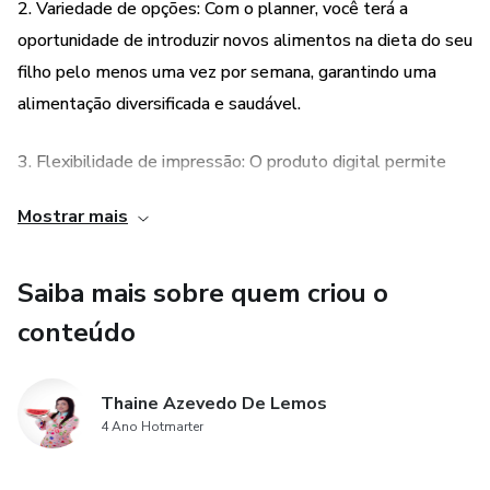
2. Variedade de opções: Com o planner, você terá a
oportunidade de introduzir novos alimentos na dieta do seu
filho pelo menos uma vez por semana, garantindo uma
alimentação diversificada e saudável.
3. Flexibilidade de impressão: O produto digital permite
que você imprima quantas folhas do planner desejar,
Mostrar mais
possibilitando que você tenha uma cópia para cada semana
do ano ou até mesmo compartilhe com outras pessoas.
Saiba mais sobre quem criou o
4. Estímulo à autonomia: Ao envolver seu filho na
conteúdo
organização do lanche semanal, você estará incentivando
sua autonomia e responsabilidade, além de criar um
Thaine Azevedo De Lemos
momento de interação e aprendizado entre vocês.
4 Ano Hotmarter