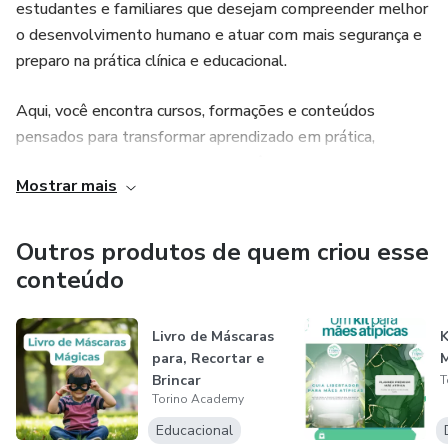
estudantes e familiares que desejam compreender melhor
o desenvolvimento humano e atuar com mais segurança e
preparo na prática clínica e educacional.
Aqui, você encontra cursos, formações e conteúdos
pensados para transformar aprendizado em prática,
sempre com a seriedade e a excelência que são marcas da
Mostrar mais
Torino Therapy.
Outros produtos de quem criou esse
conteúdo
Livro de Máscaras
K
para, Recortar e
M
Brincar
T
Torino Academy
Educacional