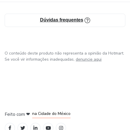
Dúvidas frequentes
O conteúdo deste produto não representa a opinião da Hotmart.
Se você vir informações inadequadas,
denuncie aqui
em Bogotá
em Amsterdam
em Madrid
na Cidade do México
Feito com
❤
em Belo Horizonte