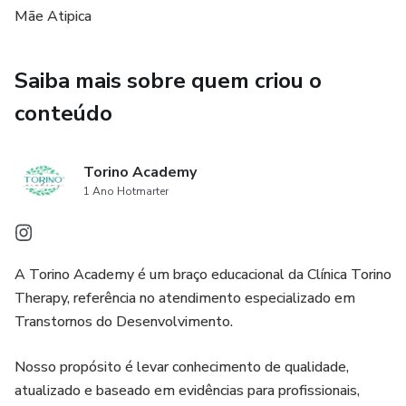
familiar
Mãe Atipica
Momentos de reflexão e acolhimento emocional
Saiba mais sobre quem criou o
Design delicado, funcional e pensado para sua realidade
conteúdo
📎 Formato digital (PDF) – imprima e use como quiser ou
utilize em seu tablet
Torino Academy
1 Ano Hotmarter
🧡 Para te ajudar a equilibrar a vida, sem esquecer de você
Mais do que um planner, é uma forma de dizer: você
A Torino Academy é um braço educacional da Clínica Torino
importa. E merece ser cuidada também.
Therapy, referência no atendimento especializado em
Transtornos do Desenvolvimento.
Nosso propósito é levar conhecimento de qualidade,
atualizado e baseado em evidências para profissionais,