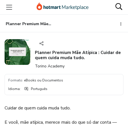
Ir
Ir
Ir
para
para
para
o
o
o
conteúdo
pagamento
rodapé
Planner Premium Mãe Atípica : Cuidar de quem cuida muda tudo.
principal
Planner Premium Mãe Atípica : Cuidar de
quem cuida muda tudo.
Torino Academy
Formato
:
eBooks ou Documentos
Idioma
:
Português
Cuidar de quem cuida muda tudo.
E você, mãe atípica, merece mais do que só dar conta —