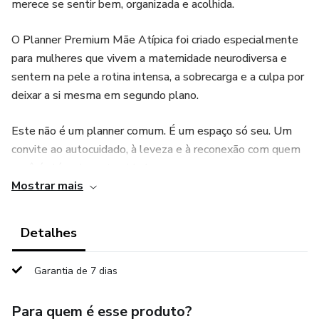
merece se sentir bem, organizada e acolhida.
O Planner Premium Mãe Atípica foi criado especialmente
para mulheres que vivem a maternidade neurodiversa e
sentem na pele a rotina intensa, a sobrecarga e a culpa por
deixar a si mesma em segundo plano.
Este não é um planner comum. É um espaço só seu. Um
convite ao autocuidado, à leveza e à reconexão com quem
você é além da maternidade.
Mostrar mais
✨ O que você vai encontrar:
Detalhes
Páginas para planejamento semanal e mensal
Garantia de 7 dias
Espaço para metas, autocuidado e conquistas pessoais
Para quem é esse produto?
Ferramentas para organizar terapias, consultas e rotina