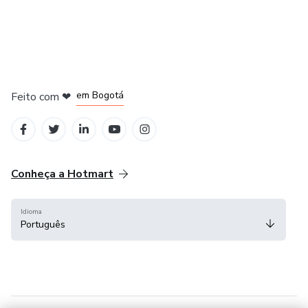
em Bogotá
Feito com
❤
em Belo Horizonte
na Cidade do México
em Amsterdam
em Madrid
Conheça a Hotmart
Idioma
Português