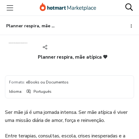
Ir
Ir
Ir
para
para
para
o
o
o
conteúdo
pagamento
rodapé
Planner respira, mãe atípica 💙
principal
Planner respira, mãe atípica 💙
Formato
:
eBooks ou Documentos
Idioma
:
Português
Ser mãe já é uma jornada intensa. Ser mãe atípica é viver
uma missão diária de amor, força e reinvenção.
Entre terapias, consultas, escola, crises inesperadas e a