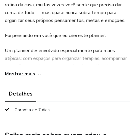
rotina da casa, muitas vezes você sente que precisa dar
conta de tudo — mas quase nunca sobra tempo para
organizar seus próprios pensamentos, metas e emoções.
Foi pensando em você que eu criei este planner.
Um planner desenvolvido especialmente para mães
atípicas: com espaços para organizar terapias, acompanhar
evoluções, registrar consultas, planejar a rotina da casa,
Mostrar mais
anotar conquistas (grandes e pequenas) e, principalmente,
cuidar de você também.
Detalhes
Porque sua rotina não é comum.
Garantia de 7 dias
Seus desafios não são simples.
E sua organização também não pode ser genérica.