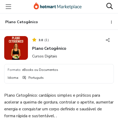
Ir
Ir
Ir
para
para
para
o
o
o
conteúdo
pagamento
rodapé
Plano Cetogênico
principal
3.0
(
1
)
Plano Cetogênico
Cursos Digitais
Formato
:
eBooks ou Documentos
Idioma
:
Português
Plano Cetogênico: cardápios simples e práticos para
acelerar a queima de gordura, controlar o apetite, aumentar
energia e conquistar um corpo definido e saudável de
forma rápida e sustentável. .