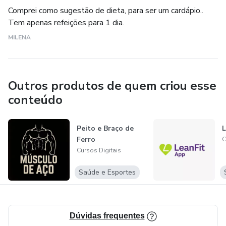
Comprei como sugestão de dieta, para ser um cardápio..
Tem apenas refeições para 1 dia.
MILENA
Outros produtos de quem criou esse
conteúdo
Peito e Braço de
L
Ferro
C
Cursos Digitais
Saúde e Esportes
Dúvidas frequentes