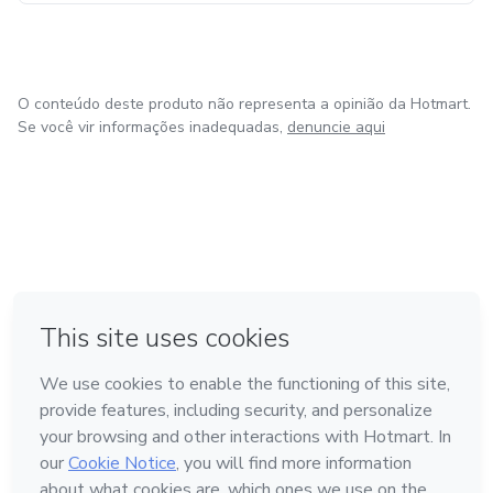
O conteúdo deste produto não representa a opinião da Hotmart.
Se você vir informações inadequadas,
denuncie aqui
em Bogotá
Feito com
❤
em Belo Horizonte
na Cidade do México
em Amsterdam
em Madrid
Conheça a Hotmart