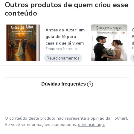
enquanto ainda há tempo.
Outros produtos de quem criou esse
conteúdo
“Será que o casamento é realmente para nós dois?”
Antes do Altar: um
G
“Essa é a pessoa certa para mim?”
guia de fé para
P
casais que já vivem
d
“E eu, sou o certo para ela?”
Francisco Narcelio
F
junto...
o
Relacionamentos
“Como nossos temperamentos se completam — ou se
chocam?”
A missão de Francisco é despertar essa reflexão antes que
Dúvidas frequentes
seja tarde. Porque, como ele mesmo costuma dizer:
“Na Igreja, não existe casamento que não dá certo porque
o amor acabou.”
O conteúdo deste produto não representa a opinião da Hotmart.
Se você vir informações inadequadas,
denuncie aqui
Pesado? Talvez. Mas, segundo ele, mais pesado ainda é