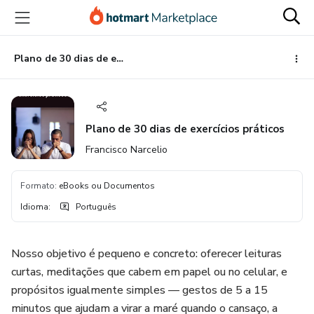
Ir
Ir
Ir
para
para
para
o
o
o
conteúdo
pagamento
rodapé
Plano de 30 dias de exercícios práticos
principal
Plano de 30 dias de exercícios práticos
Francisco Narcelio
Formato
:
eBooks ou Documentos
Idioma
:
Português
Nosso objetivo é pequeno e concreto: oferecer leituras
curtas, meditações que cabem em papel ou no celular, e
propósitos igualmente simples — gestos de 5 a 15
minutos que ajudam a virar a maré quando o cansaço, a