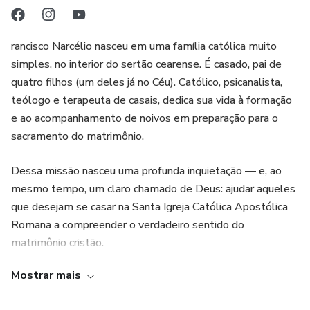
rancisco Narcélio nasceu em uma família católica muito
simples, no interior do sertão cearense. É casado, pai de
quatro filhos (um deles já no Céu). Católico, psicanalista,
teólogo e terapeuta de casais, dedica sua vida à formação
e ao acompanhamento de noivos em preparação para o
sacramento do matrimônio.
Dessa missão nasceu uma profunda inquietação — e, ao
mesmo tempo, um claro chamado de Deus: ajudar aqueles
que desejam se casar na Santa Igreja Católica Apostólica
Romana a compreender o verdadeiro sentido do
matrimônio cristão.
Mostrar mais
Daí brota o impulso que move este livro: o desejo de
orientar os noivos a se questionarem com sinceridade