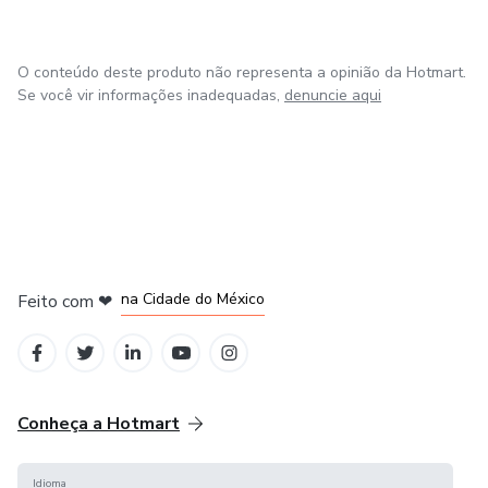
O conteúdo deste produto não representa a opinião da Hotmart.
Se você vir informações inadequadas,
denuncie aqui
em Bogotá
em Amsterdam
em Madrid
na Cidade do México
Feito com
❤
em Belo Horizonte
Conheça a Hotmart
Idioma