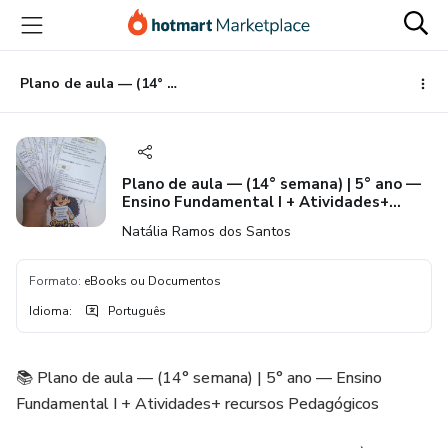
Ir
Ir
Ir
para
para
para
o
o
o
conteúdo
pagamento
rodapé
Plano de aula — (14° semana) | 5° ano — Ensino Fundamental I + Atividades+ recursos Pedagógicos
principal
Plano de aula — (14° semana) | 5° ano —
Ensino Fundamental I + Atividades+
recursos Pedagógicos
Natália Ramos dos Santos
Formato
:
eBooks ou Documentos
Idioma
:
Português
📚 Plano de aula — (14° semana) | 5° ano — Ensino
Fundamental I + Atividades+ recursos Pedagógicos