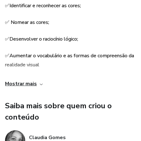
✅Identificar e reconhecer as cores;
✅ Nomear as cores;
✅Desenvolver o raciocínio lógico;
✅Aumentar o vocabulário e as formas de compreensão da
realidade visual
✅Trabalhar em equipe na construção e identificação de
Mostrar mais
objetos coloridos;
Saiba mais sobre quem criou o
✅Desenvolver a imaginação e a capacidade de abstração e
conteúdo
interpretação.
Este plano ajuda na primeira idade e está pronto para uso!
Claudia Gomes