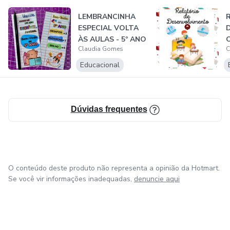
LEMBRANCINHA
ESPECIAL VOLTA
ÀS AULAS - 5º ANO
O
Claudia Gomes
C
F
Educacional
Dúvidas frequentes
O conteúdo deste produto não representa a opinião da Hotmart.
Se você vir informações inadequadas,
denuncie aqui