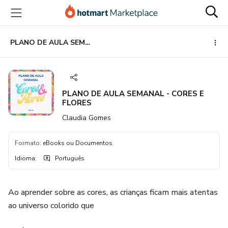
Ir
Ir
Ir
para
para
para
o
o
o
conteúdo
pagamento
rodapé
PLANO DE AULA SEMANAL - CORES E FLORES
principal
PLANO DE AULA SEMANAL - CORES E
FLORES
Claudia Gomes
Formato
:
eBooks ou Documentos
Idioma
:
Português
Ao aprender sobre as cores, as crianças ficam mais atentas
ao universo colorido que