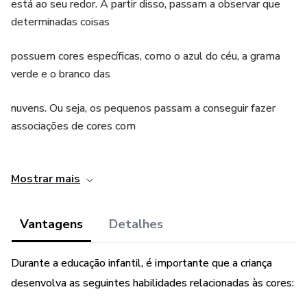
está ao seu redor. A partir disso, passam a observar que
determinadas coisas
possuem cores específicas, como o azul do céu, a grama
verde e o branco das
nuvens. Ou seja, os pequenos passam a conseguir fazer
associações de cores com
objetos.
Mostrar mais
Todos esses benefícios são possíveis também a partir de
atividades específicas nosso plano de aula propõe para o
Vantagens
Detalhes
ensino das cores na educação infantil.
Durante a educação infantil, é importante que a criança
desenvolva as seguintes habilidades relacionadas às cores: