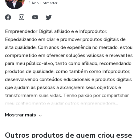
3 Ano Hotmarter
• Total flexibilidade: Edite, adapte e personalize conforme
a necessidade da sua turma.
Empreendedor Digital afiliado e e Infoprodutor.
• Pratividade: Aplique um planejamento claro, moderno e
Especializando em criar e promover produtos digitais de
focado no protagonismo do aluno.
alta qualidade. Com anos de experiência no mercado, estou
comprometido em oferecer soluções valiosas e relevantes
📥 Formato do Arquivo:
para meu público-alvo, tanto como afiliado, recomendando
produtos de qualidade, como também como Infoprodutor,
O arquivo é fornecido em .ZIP. Após a descompactação,
desenvolvendo conteúdos educacionais e produtos digitais
você recebe o documento no formato .DOCX (Microsoft
que ajudam as pessoas a alcançarem seus objetivos e
Word), pronto para ser editado e impresso.
transformarem suas vidas. Tenho paixão por compartilhar
meu conhecimento e ajudar outros empreendedore...
⚠️ Importante: Para editar, é necessário descompactar o
Mostrar mais
arquivo (.zip) e abri-lo no Microsoft Word ou editor
compatível.
Outros produtos de quem criou esse