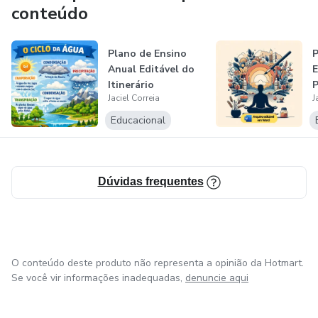
🎯 Invista no seu sucesso profissional e na qualidade do
conteúdo
aprendizado dos seus alunos com um planejamento
robusto, atualizado e pronto para transformar sua prática
Plano de Ensino
P
em sala de aula!
Anual Editável do
E
Itinerário
P
Jaciel Correia
J
Formativo Integ...
E
Educacional
Dúvidas frequentes
O conteúdo deste produto não representa a opinião da Hotmart.
Se você vir informações inadequadas,
denuncie aqui