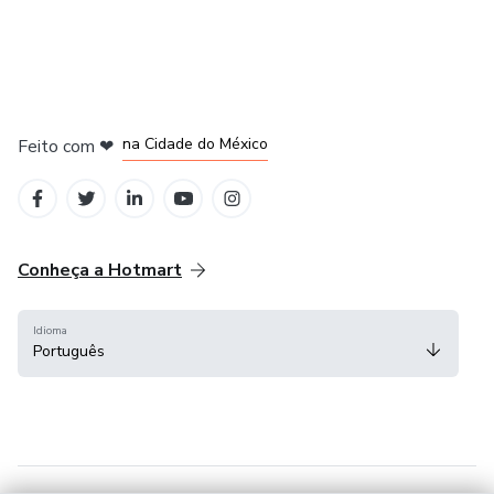
em Bogotá
em Amsterdam
em Madrid
na Cidade do México
Feito com
❤
em Belo Horizonte
Conheça a Hotmart
Idioma
Português