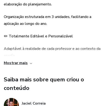
• Metodologias ativas integradas (ABP, STEAM, Cultura
elaboração do planejamento.
Maker).
Organização estruturada em 3 unidades, facilitando a
• Recursos didáticos e bibliografia sugeridos.
aplicação ao longo do ano.
Contempla os seguintes Itinerários Formativos:
✏️ Totalmente Editável e Personalizável
• Ensino Médio em Tempo Parcial
Adaptável à realidade de cada professor e ao contexto da
escola.
• Integrado Transdisciplinar I
Mostrar mais
Permite ajustes nos conteúdos, estratégias e avaliações
✅ Por que adquirir este plano?
conforme necessário.
Saiba mais sobre quem criou o
• Economize tempo: Elimine horas de pesquisa e
conteúdo
estruturação.
• Ensino com segurança: Conte com um material alinhado
Jaciel Correia
às normas oficiais (BNCC e Matriz Bahia 2025).