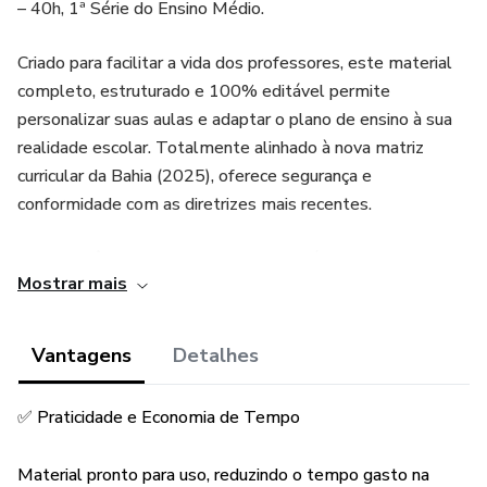
– 40h, 1ª Série do Ensino Médio.
Criado para facilitar a vida dos professores, este material
completo, estruturado e 100% editável permite
personalizar suas aulas e adaptar o plano de ensino à sua
realidade escolar. Totalmente alinhado à nova matriz
curricular da Bahia (2025), oferece segurança e
conformidade com as diretrizes mais recentes.
O que você encontra neste material prático e pronto para
Mostrar mais
uso:
• 3 Unidades Didáticas estruturadas com objetos de
Vantagens
Detalhes
conhecimento, habilidades e competências.
✅ Praticidade e Economia de Tempo
• Indicativos de meios de avaliação com pesos e
instrumentos diversificados para cada unidade.
Material pronto para uso, reduzindo o tempo gasto na