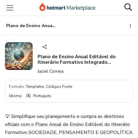
Ir
Ir
Ir
para
para
para
o
o
o
conteúdo
pagamento
rodapé
Plano de Ensino Anual Editável do Itinerário Formativo Integrado Transdisciplinar SOCIEDADE, PENSAMENTO E GEOPOLÍTICA | Ensino Médio – 1º Ano - 40h
principal
Plano de Ensino Anual Editável do
Itinerário Formativo Integrado
Transdisciplinar SOCIEDADE,
Jaciel Correia
PENSAMENTO E GEOPOLÍTICA | Ensino
Médio – 1º Ano - 40h
Formato
:
Templates, Códigos Fonte
Idioma
:
Português
💡 Simplifique seu planejamento e cumpra as diretrizes
oficiais com o Plano Anual de Ensino Editável do Itinerário
Formativo SOCIEDADE, PENSAMENTO E GEOPOLÍTICA