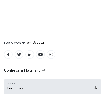
em Amsterdam
em Madrid
em Bogotá
Feito com
❤
em Belo Horizonte
na Cidade do México
Conheça a Hotmart
Idioma
Português