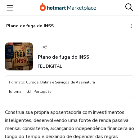
Ir
Ir
Ir
para
para
para
o
o
o
conteúdo
pagamento
rodapé
Plano de fuga do INSS
principal
Plano de fuga do INSS
FEL DIGITAL
Formato
:
Cursos Online e Serviços de Assinatura
Idioma
:
Português
Construa sua própria aposentadoria com investimentos
inteligentes, desenvolvendo uma fonte de renda passiva
mensal consistente, alcançando independência financeira ao
longo do tempo e deixando de depender das regras