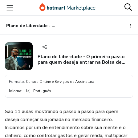
Ir
Ir
Ir
para
para
para
o
o
o
conteúdo
pagamento
rodapé
Plano de Liberdade - O primeiro passo para quem deseja entrar na Bolsa de Valores
principal
Plano de Liberdade - O primeiro passo
para quem deseja entrar na Bolsa de
Valores
Formato
:
Cursos Online e Serviços de Assinatura
Idioma
:
Português
São 11 aulas mostrando o passo a passo para quem
deseja começar sua jornada no mercado financeiro.
Iniciamos por um de entendimento sobre sua mente e o
dinheiro, como controlar gastos e gerar renda, multiplicar