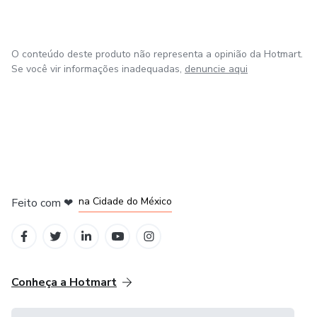
O conteúdo deste produto não representa a opinião da Hotmart.
Se você vir informações inadequadas,
denuncie aqui
em Bogotá
em Amsterdam
em Madrid
na Cidade do México
Feito com
❤
em Belo Horizonte
Conheça a Hotmart